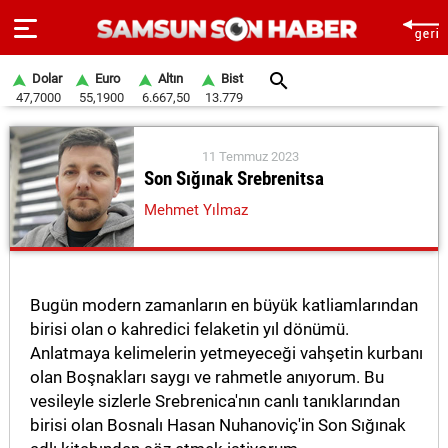
Dolar
Euro
Altın
Bist
47,7000
55,1900
6.667,50
13.779
ANA
SAYFA
11 Temmuz 2023
Son Sığınak Srebrenitsa
SAMSUN
Mehmet Yılmaz
HABER
SAMSUNSPOR
Bugün modern zamanların en büyük katliamlarından
GÜNDEM
birisi olan o kahredici felaketin yıl dönümü.
Anlatmaya kelimelerin yetmeyeceği vahşetin kurbanı
SİYASET
olan Boşnakları saygı ve rahmetle anıyorum. Bu
EKONOMİ
vesileyle sizlerle Srebrenica'nın canlı tanıklarından
birisi olan Bosnalı Hasan Nuhanoviç'in Son Sığınak
DÜNYA