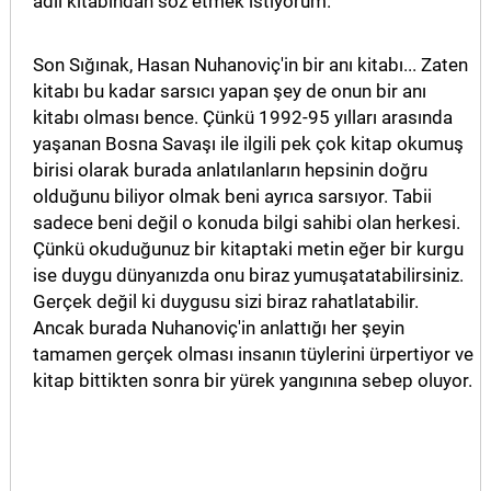
adlı kitabından söz etmek istiyorum.
MAGAZİN
Son Sığınak, Hasan Nuhanoviç'in bir anı kitabı... Zaten
GALERİ
kitabı bu kadar sarsıcı yapan şey de onun bir anı
kitabı olması bence. Çünkü 1992-95 yılları arasında
VİDEO
yaşanan Bosna Savaşı ile ilgili pek çok kitap okumuş
birisi olarak burada anlatılanların hepsinin doğru
YAZARLAR
olduğunu biliyor olmak beni ayrıca sarsıyor. Tabii
sadece beni değil o konuda bilgi sahibi olan herkesi.
BİZE
Çünkü okuduğunuz bir kitaptaki metin eğer bir kurgu
ULAŞIN
ise duygu dünyanızda onu biraz yumuşatatabilirsiniz.
Künye
Gerçek değil ki duygusu sizi biraz rahatlatabilir.
Ancak burada Nuhanoviç'in anlattığı her şeyin
İletişim
tamamen gerçek olması insanın tüylerini ürpertiyor ve
kitap bittikten sonra bir yürek yangınına sebep oluyor.
Gizlilik
Politikası