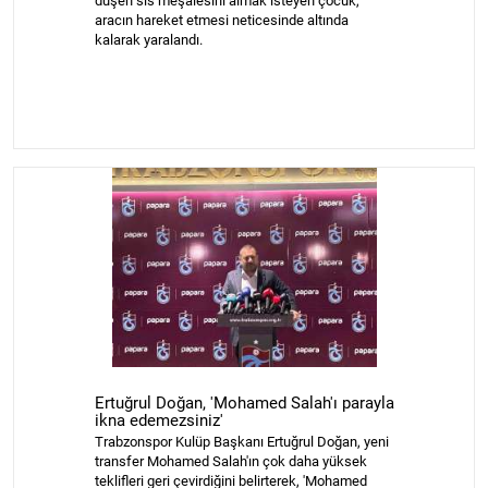
düşen sis meşalesini almak isteyen çocuk,
aracın hareket etmesi neticesinde altında
MAGAZİN
kalarak yaralandı.
GALERİ
VİDEO
YAZARLAR
BİZE
ULAŞIN
Künye
İletişim
Gizlilik
Ertuğrul Doğan, 'Mohamed Salah'ı parayla
Politikası
ikna edemezsiniz'
Trabzonspor Kulüp Başkanı Ertuğrul Doğan, yeni
transfer Mohamed Salah'ın çok daha yüksek
teklifleri geri çevirdiğini belirterek, 'Mohamed