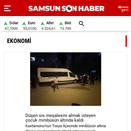
Dolar
Euro
Altın
Bist
47,7000
55,0100
6.524,61
13.799
ANA
EKONOMİ
SAYFA
SAMSUN
HABER
SAMSUNSPOR
GÜNDEM
SİYASET
Düşen sis meşalesini almak isteyen
EKONOMİ
çocuk minibüsün altında kaldı
Kastamonu'nun Tosya ilçesinde minibüsün altına
DÜNYA