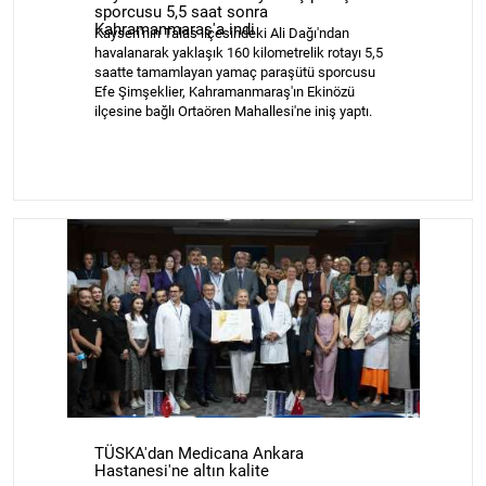
sporcusu 5,5 saat sonra
Kahramanmaraş'a indi
Kayseri'nin Talas ilçesindeki Ali Dağı'ndan
havalanarak yaklaşık 160 kilometrelik rotayı 5,5
saatte tamamlayan yamaç paraşütü sporcusu
Efe Şimşeklier, Kahramanmaraş'ın Ekinözü
ilçesine bağlı Ortaören Mahallesi'ne iniş yaptı.
TÜSKA'dan Medicana Ankara
Hastanesi'ne altın kalite