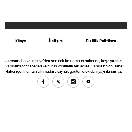
MAGAZİN
GALERİ
VİDEO
Künye
İletişim
Gizlilik Politikası
YAZARLAR
BİZE
Samsun'dan ve Türkiye’den son dakika Samsun haberleri, köşe yazıları,
Samsunspor haberleri ve bütün konuların tek adresi Samsun Son Haber.
ULAŞIN
Haber içerikleri izin alınmadan, kaynak gösterilerek dahi yayınlanamaz.
Künye
İletişim
Gizlilik
Politikası