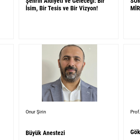
Şehrin Aidiyeti ve Geleceği: Bir
SO
İsim, Bir Tesis ve Bir Vizyon!
MİR
Onur Şirin
Prof
Gök
Büyük Anestezi