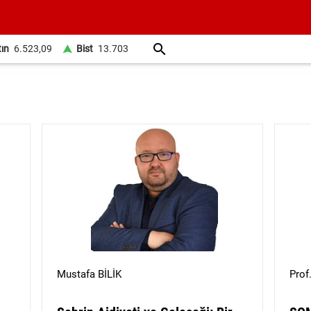
tın
6.523,09
Bist
13.703
Mustafa BİLİK
Prof