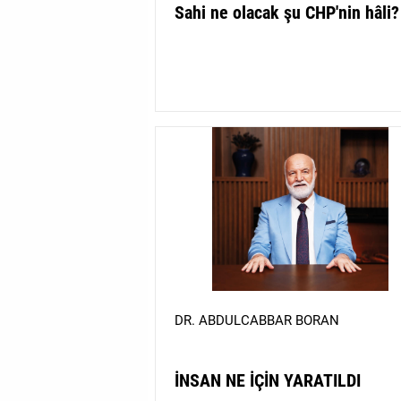
Sahi ne olacak şu CHP'nin hâli?
MAGAZİN
GALERİ
VİDEO
YAZARLAR
BİZE
ULAŞIN
Künye
İletişim
Gizlilik
DR. ABDULCABBAR BORAN
Politikası
İNSAN NE İÇİN YARATILDI