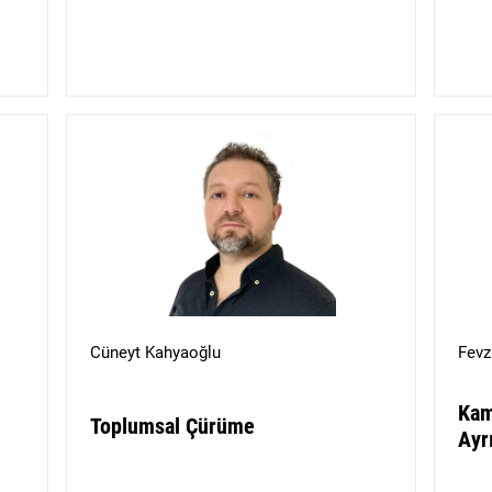
Cüneyt Kahyaoğlu
Fevz
Kam
Toplumsal Çürüme
Ayr