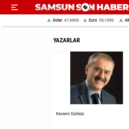
Dolar
47,6000
Euro
55,1000
Al
ANA
YAZARLAR
SAYFA
SAMSUN
HABER
SAMSUNSPOR
GÜNDEM
SİYASET
Kerami Gürbüz
EKONOMİ
DÜNYA