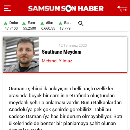
Dolar
Euro
Altın
Bist
47,7400
55,2500
6.660,55
13.779
ANA
SAYFA
12 Temmuz 2020
Saathane Meydanı
SAMSUN
Mehmet Yılmaz
HABER
SAMSUNSPOR
Osmanlı şehircilik anlayışının belli başlı özellikleri
GÜNDEM
arasında büyük bir camiinin etrafında oluşturulan
meydanlı şehir planlaması vardır. Bunu Balkanlardan
SİYASET
Anadolu’ya pek çok şehirde görebiliriz. Tabii bu
EKONOMİ
sadece Osmanlı’ya has bir durum olmayabiliyor. Batı
ülkelerinde de benzer bir planlamaya şahit olunan
DÜNYA