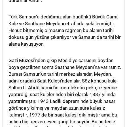
durumlar vardır.
MAGAZİN
Türk Samsun’u dediğimiz alan bugünkü Büyük Cami,
GALERİ
Kale ve Saathane Meydanı etrafında şekillenmiştir.
Henüz bitmemiş olmasına rağmen bu alanın tarihi
VİDEO
dokusu gün yüzüne çıkarılıyor ve Samsun da tarihi bir
alana kavuşuyor.
YAZARLAR
BİZE
Gazi Müzesi’nden çıkıp Mecidiye çarşısını boydan
ULAŞIN
boya geçtikten sonra Saathane Meydanı’na varırsınız.
Burası Samsun’un tarihî merkez alanıdır. Meydan,
Künye
adını oradaki Saat Kulesi’nden alır. Söz konusu kule
Sultan II. Abdülhamid’in memleketin pek çok yerine
İletişim
yaptırdığı saat kulelerinden biri olarak 1887 yılında
Gizlilik
yaptırılmıştır. 1943 Ladik depreminde büyük hasar
görünce yıkılmış ve meydan uzun süre kulesiz
Politikası
kalmıştır. 1977’de bir saat kulesi dikilmiştir ama bu
aslına hiç benzemeyen garip bir şeydir. Bu nedenle