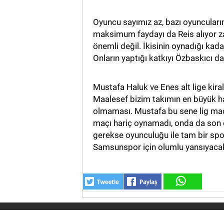
Oyuncu sayımız az, bazı oyuncularım
maksimum faydayı da Reis alıyor za
önemli değil. İkisinin oynadığı ka
Onların yaptığı katkıyı Özbaskıcı da
Mustafa Haluk ve Enes alt lige kiralı
Maalesef bizim takımın en büyük han
olmaması. Mustafa bu sene lig maç
maçı hariç oynamadı, onda da son d
gerekse oyunculuğu ile tam bir spo
Samsunspor için olumlu yansıyacak