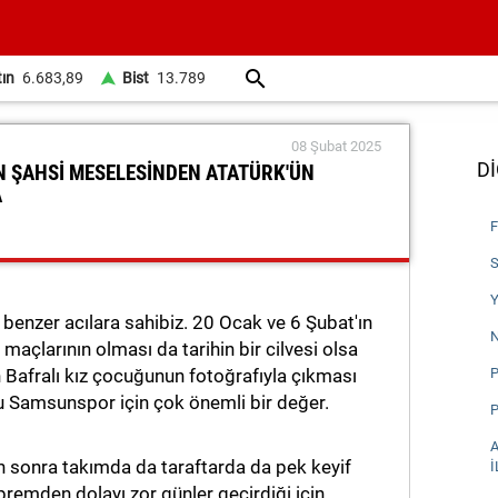
tın
6.683,89
Bist
13.789
08 Şubat 2025
Dİ
N ŞAHSİ MESELESİNDEN ATATÜRK'ÜN
A
F
S
Y
 benzer acılara sahibiz. 20 Ocak ve 6 Şubat'ın
N
maçlarının olması da tarihin bir cilvesi olsa
Bafralı kız çocuğunun fotoğrafıyla çıkması
P
ru Samsunspor için çok önemli bir değer.
P
A
 sonra takımda da taraftarda da pek keyif
İ
remden dolayı zor günler geçirdiği için