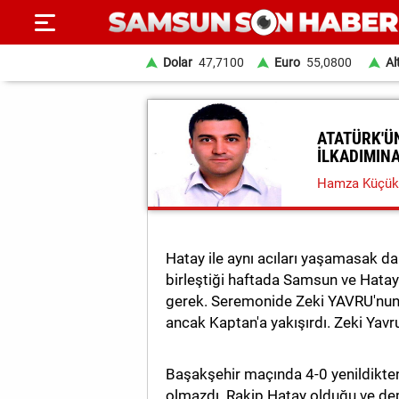
Dolar
47,7100
Euro
55,0800
Al
ANA
ATATÜRK'Ü
SAYFA
İLKADIMIN
SAMSUN
Hamza Küçük
HABER
SAMSUNSPOR
Hatay ile aynı acıları yaşamasak da
GÜNDEM
birleştiği haftada Samsun ve Hatay 
gerek. Seremonide Zeki YAVRU'nun 
SİYASET
ancak Kaptan'a yakışırdı. Zeki Yav
EKONOMİ
Başakşehir maçında 4-0 yenildikten
DÜNYA
olmazdı. Rakip Hatay olduğu ve dep