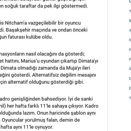
M
en soğuk taraftar da pek ilgi göstermedi.
Y
B
is Nitcham'a vazgeçilebilir bir oyuncu
di. Başakşehir maçında ve ondan önceki
4
un faturası kulübe oldu.
K
K
rmasyonların nasıl olacağını da gösterdi;
K
et hattını, Marius'u oyundan çıkartıp Dimata'yı
i, Dimata olmadığı zamanda da Muja'yı ileri
İ
ğini gösterdi. Alternatifsiz değilim mesajını
E
çin alternatif olduğunu gösterdiği gibi.
E
Y
dro genişliğinden bahsediyor. İyi de sanki
il) her hafta farklı 11'le sahaya çıkıyor. Kadro
 olduğunda lazım. Onun haricinde şablon aynı
 Oyuncular yorulmuş falan, demin de
hafta aynı 11'le oynuyor.