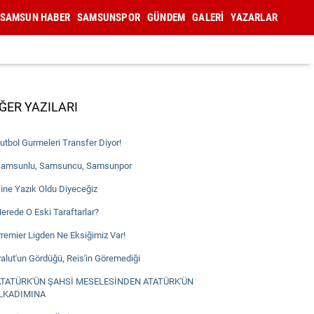
SAMSUN HABER
SAMSUNSPOR
GÜNDEM
GALERİ
YAZARLAR
ĞER YAZILARI
utbol Gurmeleri Transfer Diyor!
amsunlu, Samsuncu, Samsunpor
ine Yazık Oldu Diyeceğiz
erede O Eski Taraftarlar?
remier Ligden Ne Eksiğimiz Var!
alut'un Gördüğü, Reis'in Göremediği
TATÜRK'ÜN ŞAHSİ MESELESİNDEN ATATÜRK'ÜN
LKADIMINA