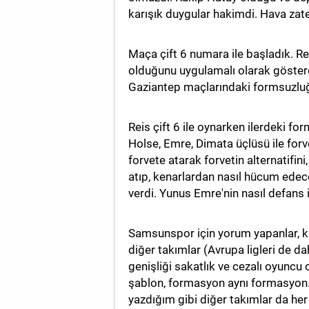
karışık duygular hakimdi. Hava zat
MAGAZİN
Maça çift 6 numara ile başladık. Re
GALERİ
olduğunu uygulamalı olarak göster
VİDEO
Gaziantep maçlarındaki formsuzluğ
YAZARLAR
Reis çift 6 ile oynarken ilerdeki fo
BİZE
Holse, Emre, Dimata üçlüsü ile forv
ULAŞIN
forvete atarak forvetin alternatifin
atıp, kenarlardan nasıl hücum edece
Künye
verdi. Yunus Emre'nin nasıl defans i
İletişim
Samsunspor için yorum yapanlar, ka
Gizlilik
diğer takımlar (Avrupa ligleri de dah
Politikası
genişliği sakatlık ve cezalı oyuncu
şablon, formasyon aynı formasyon.
yazdığım gibi diğer takımlar da her 