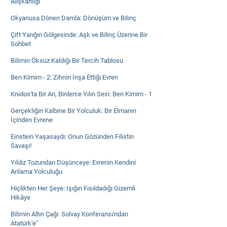
Alışkanlığı
Okyanusa Dönen Damla: Dönüşüm ve Bilinç
Çift Yarığın Gölgesinde: Aşk ve Bilinç Üzerine Bir
Sohbet
Bilimin Öksüz Kaldığı Bir Tercih Tablosu
Ben Kimim - 2: Zihnin İnşa Ettiği Evren
Knidos'ta Bir An, Binlerce Yılın Sesi: Ben Kimim - 1
Gerçekliğin Kalbine Bir Yolculuk: Bir Elmanın
İçinden Evrene
Einstein Yaşasaydı: Onun Gözünden Filistin
Savaşı!
Yıldız Tozundan Düşünceye: Evrenin Kendini
Anlama Yolculuğu
Hiçlikten Her Şeye: Işığın Fısıldadığı Gizemli
Hikâye
Bilimin Altın Çağı: Solvay Konferansı'ndan
Atatürk'e"