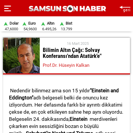
Dolar
Euro
Altın
Bist
47,6000
54,9600
6.495,26
13.799
ANA
16 Mart 2025
SAYFA
Bilimin Altın Çağı: Solvay
Konferansı'ndan Atatürk'e"
SAMSUN
Prof.Dr. Hüseyin Kalkan
HABER
SAMSUNSPOR
Nedendir bilinmez ama son 15 yıldır
"Einstein and
GÜNDEM
Eddington"
adlı belgeseli belki de onuncu kez
izliyordum. Her defasında farklı bir ayrıntı dikkatimi
SİYASET
çekse de, en çok etkileyen sahne hep aynı oluyordu.
EKONOMİ
Belgeselin 24. dakikasında,
Einstein
merdivenleri
çıkarken evin sessizliğini bozan o büyülü
DÜNYA