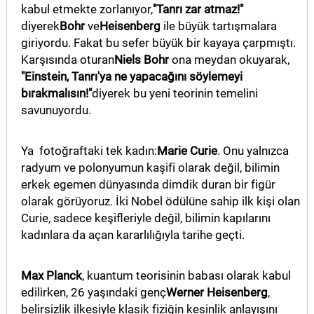
kabul etmekte zorlanıyor,
"Tanrı zar atmaz!"
diyerek
Bohr
ve
Heisenberg
ile büyük tartışmalara
giriyordu. Fakat bu sefer büyük bir kayaya çarpmıştı.
Karşısında oturan
Niels Bohr
ona meydan okuyarak,
"Einstein, Tanrı'ya ne yapacağını söylemeyi
bırakmalısın!"
diyerek bu yeni teorinin temelini
savunuyordu.
Ya fotoğraftaki tek kadın:
Marie Curie
. Onu yalnızca
radyum ve polonyumun kaşifi olarak değil, bilimin
erkek egemen dünyasında dimdik duran bir figür
olarak görüyoruz. İki Nobel ödülüne sahip ilk kişi olan
Curie, sadece keşifleriyle değil, bilimin kapılarını
kadınlara da açan kararlılığıyla tarihe geçti.
Max Planck
, kuantum teorisinin babası olarak kabul
edilirken, 26 yaşındaki genç
Werner Heisenberg
,
belirsizlik ilkesiyle klasik fiziğin kesinlik anlayışını