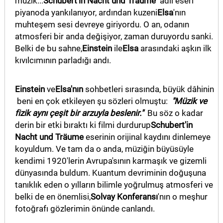
müzik...
Schubert'in Nacht und Träume
adlı eseri
piyanoda yankılanıyor, ardından kuzeni
Elsa
'nın
MAGAZİN
muhteşem sesi devreye giriyordu. O an, odanın
atmosferi bir anda değişiyor, zaman duruyordu sanki.
GALERİ
Belki de bu sahne,
Einstein
ile
Elsa
arasındaki aşkın ilk
kıvılcımının parladığı andı.
VİDEO
YAZARLAR
Einstein
ve
Elsa'nın
sohbetleri sırasında, büyük dâhinin
beni en çok etkileyen şu sözleri olmuştu:
"Müzik ve
BİZE
fizik aynı çeşit bir arzuyla beslenir."
Bu söz o kadar
ULAŞIN
derin bir etki bıraktı ki filmi durdurup
Schubert'in
Künye
Nacht und Träume
eserinin orijinal kaydını dinlemeye
koyuldum. Ve tam da o anda, müziğin büyüsüyle
İletişim
kendimi 1920'lerin Avrupa'sının karmaşık ve gizemli
dünyasında buldum. Kuantum devriminin doğuşuna
Gizlilik
tanıklık eden o yılların bilimle yoğrulmuş atmosferi ve
Politikası
belki de en önemlisi,
Solvay Konferansı
'nın o meşhur
fotoğrafı gözlerimin önünde canlandı.