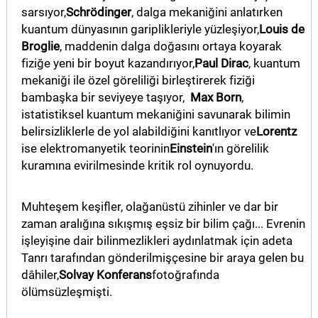
sarsıyor,
Schrödinger
, dalga mekaniğini anlatırken
kuantum dünyasının gariplikleriyle yüzleşiyor,
Louis de
Broglie
, maddenin dalga doğasını ortaya koyarak
fiziğe yeni bir boyut kazandırıyor,
Paul Dirac
, kuantum
mekaniği ile özel göreliliği birleştirerek fiziği
bambaşka bir seviyeye taşıyor,
Max Born
,
istatistiksel kuantum mekaniğini savunarak bilimin
belirsizliklerle de yol alabildiğini kanıtlıyor ve
Lorentz
ise elektromanyetik teorinin
Einstein
'ın görelilik
kuramına evirilmesinde kritik rol oynuyordu.
Muhteşem keşifler, olağanüstü zihinler ve dar bir
zaman aralığına sıkışmış eşsiz bir bilim çağı... Evrenin
işleyişine dair bilinmezlikleri aydınlatmak için adeta
Tanrı tarafından gönderilmişçesine bir araya gelen bu
dâhiler,
Solvay Konferans
fotoğrafında
ölümsüzleşmişti.