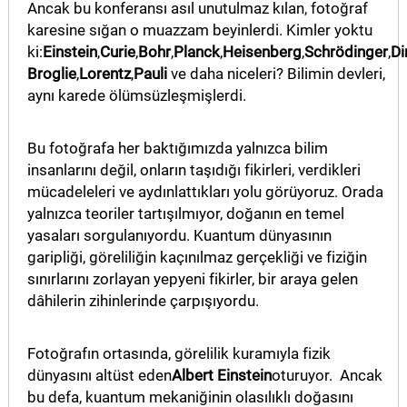
Ancak bu konferansı asıl unutulmaz kılan, fotoğraf
karesine sığan o muazzam beyinlerdi. Kimler yoktu
ki:
Einstein
,
Curie
,
Bohr
,
Planck
,
Heisenberg
,
Schrödinger
,
Di
Broglie
,
Lorentz
,
Pauli
ve daha niceleri? Bilimin devleri,
aynı karede ölümsüzleşmişlerdi.
Bu fotoğrafa her baktığımızda yalnızca bilim
insanlarını değil, onların taşıdığı fikirleri, verdikleri
mücadeleleri ve aydınlattıkları yolu görüyoruz. Orada
yalnızca teoriler tartışılmıyor, doğanın en temel
yasaları sorgulanıyordu. Kuantum dünyasının
garipliği, göreliliğin kaçınılmaz gerçekliği ve fiziğin
sınırlarını zorlayan yepyeni fikirler, bir araya gelen
dâhilerin zihinlerinde çarpışıyordu.
Fotoğrafın ortasında, görelilik kuramıyla fizik
dünyasını altüst eden
Albert Einstein
oturuyor. Ancak
bu defa, kuantum mekaniğinin olasılıklı doğasını