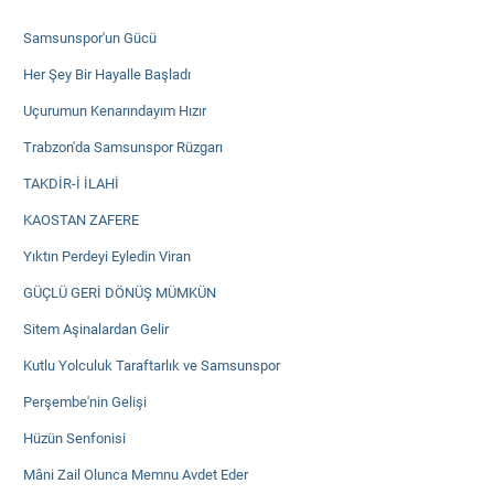
Samsunspor'un Gücü
Her Şey Bir Hayalle Başladı
Uçurumun Kenarındayım Hızır
Trabzon'da Samsunspor Rüzgarı
TAKDİR-İ İLAHİ
KAOSTAN ZAFERE
Yıktın Perdeyi Eyledin Viran
GÜÇLÜ GERİ DÖNÜŞ MÜMKÜN
Sitem Aşinalardan Gelir
Kutlu Yolculuk Taraftarlık ve Samsunspor
Perşembe'nin Gelişi
Hüzün Senfonisi
Mâni Zail Olunca Memnu Avdet Eder