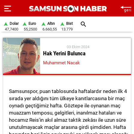
Dolar
Euro
Altın
Bist
47,7400
55,2500
6.660,55
13.779
ANA
SAYFA
03 Ekim 2024
Hak Yerini Bulunca
SAMSUN
Muhammet Nacak
HABER
SAMSUNSPOR
Samsunspor, puan tablosunda haftalardır neden ilk 4
GÜNDEM
sırada yer aldığını tüm ülkeye kanıtlarcasına bir maç
oynadı geçtiğimiz hafta. Göztepe ile oynanan maç
SİYASET
muazzam temposu, gelgitleri, inanılmaz hataları ve
EKONOMİ
hocamız Reis'in akıl almaz taktik zekâsı ile uzun süre
unutulmayacak maçlar arasına girdi şimdiden. Hafta
DÜNYA