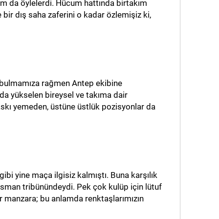
m da öylelerdi. Hücum hattında birtakım
bir dış saha zaferini o kadar özlemişiz ki,
ü bulmamıza rağmen Antep ekibine
da yükselen bireysel ve takıma dair
askı yemeden, üstüne üstlük pozisyonlar da
ibi yine maça ilgisiz kalmıştı. Buna karşılık
lasman tribünündeydi. Pek çok kulüp için lütuf
ir manzara; bu anlamda renktaşlarımızın