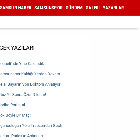
SAMSUN HABER
SAMSUNSPOR
GÜNDEM
GALERİ
YAZARLAR
ĞER YAZILARI
ocaeli'nde Yine Kazandık
amsunspor Kaldığı Yerden Devam
elal Bayar'ın Son Doktoru Anlatıyor
tuz Yıl Sonra Özür Dilerim!
arika Portakal
ok Böyle Bir Maç!
çüncülüğün Yolu Trabzon'dan Geçti
erkan Parlak'ın Ardından