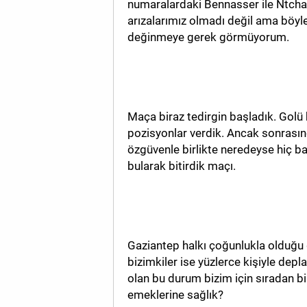
numaralardaki Bennasser ile Ntcha
arızalarımız olmadı değil ama böyle 
değinmeye gerek görmüyorum.
Maça biraz tedirgin başladık. Gol
pozisyonlar verdik. Ancak sonrasın
özgüvenle birlikte neredeyse hiç b
bularak bitirdik maçı.
Gaziantep halkı çoğunlukla olduğu g
bizimkiler ise yüzlerce kişiyle dep
olan bu durum bizim için sıradan b
emeklerine sağlık?