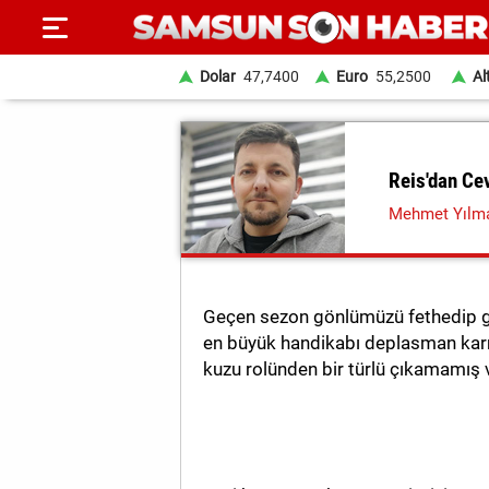
Dolar
47,7400
Euro
55,2500
Al
ANA
SAYFA
Reis'dan Ce
Mehmet Yılm
SAMSUN
HABER
SAMSUNSPOR
Geçen sezon gönlümüzü fethedip g
GÜNDEM
en büyük handikabı deplasman karne
kuzu rolünden bir türlü çıkamamış v
SİYASET
EKONOMİ
DÜNYA