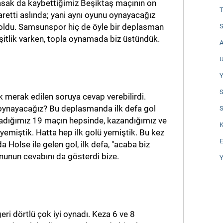
asak da kaybettiğimiz Beşiktaş maçının on
T
şaretti aslında; yani aynı oyunu oynayacağız
 oldu. Samsunspor hiç de öyle bir deplasman
S
eşitlik varken, topla oynamada biz üstündük.
A
U
Y
S
k merak edilen soruya cevap verebilirdi.
oynayacağız? Bu deplasmanda ilk defa gol
S
dığımız 19 maçın hepsinde, kazandığımız ve
K
 yemiştik. Hatta hep ilk golü yemiştik. Bu kez
E
 Holse ile gelen gol, ilk defa, "acaba biz
unun cevabını da gösterdi bize.
Y
i dörtlü çok iyi oynadı. Keza 6 ve 8