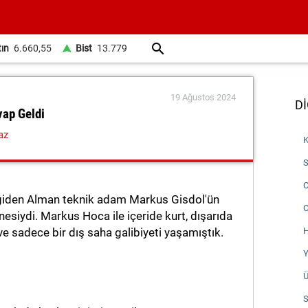
tın
6.660,55
Bist
13.779
19 Ağustos 2024
Dİ
vap Geldi
az
K
S
C
iden Alman teknik adam Markus Gisdol'ün
O
siydi. Markus Hoca ile içeride kurt, dışarıda
e sadece bir dış saha galibiyeti yaşamıştık.
H
Y
Ü
S