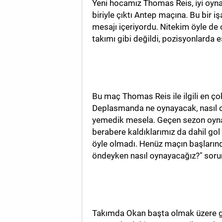
Yeni hocamız Thomas Reis, iyi oyn
biriyle çıktı Antep maçına. Bu bir i
MAGAZİN
mesajı içeriyordu. Nitekim öyle de
takımı gibi değildi, pozisyonlarda 
GALERİ
VİDEO
YAZARLAR
Bu maç Thomas Reis ile ilgili en ço
BİZE
Deplasmanda ne oynayacak, nasıl 
ULAŞIN
yemedik mesela. Geçen sezon oyna
berabere kaldıklarımız da dahil gol
Künye
öyle olmadı. Henüz maçın başlarında
İletişim
öndeyken nasıl oynayacağız?" sorun
Gizlilik
Politikası
Takımda Okan başta olmak üzere ger