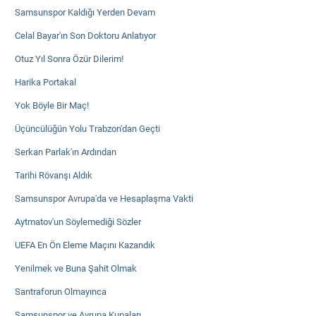
Samsunspor Kaldığı Yerden Devam
Celal Bayar'ın Son Doktoru Anlatıyor
Otuz Yıl Sonra Özür Dilerim!
Harika Portakal
Yok Böyle Bir Maç!
Üçüncülüğün Yolu Trabzon'dan Geçti
Serkan Parlak'ın Ardından
Tarihi Rövanşı Aldık
Samsunspor Avrupa'da ve Hesaplaşma Vakti
Aytmatov'un Söylemediği Sözler
UEFA En Ön Eleme Maçını Kazandık
Yenilmek ve Buna Şahit Olmak
Santraforun Olmayınca
Samsunspor ve Avrupa Kupaları