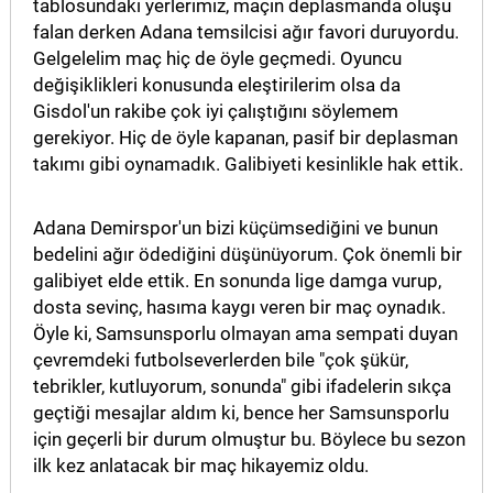
tablosundaki yerlerimiz, maçın deplasmanda oluşu
falan derken Adana temsilcisi ağır favori duruyordu.
Gelgelelim maç hiç de öyle geçmedi. Oyuncu
değişiklikleri konusunda eleştirilerim olsa da
Gisdol'un rakibe çok iyi çalıştığını söylemem
gerekiyor. Hiç de öyle kapanan, pasif bir deplasman
takımı gibi oynamadık. Galibiyeti kesinlikle hak ettik.
Adana Demirspor'un bizi küçümsediğini ve bunun
bedelini ağır ödediğini düşünüyorum. Çok önemli bir
galibiyet elde ettik. En sonunda lige damga vurup,
dosta sevinç, hasıma kaygı veren bir maç oynadık.
Öyle ki, Samsunsporlu olmayan ama sempati duyan
çevremdeki futbolseverlerden bile "çok şükür,
tebrikler, kutluyorum, sonunda" gibi ifadelerin sıkça
geçtiği mesajlar aldım ki, bence her Samsunsporlu
için geçerli bir durum olmuştur bu. Böylece bu sezon
ilk kez anlatacak bir maç hikayemiz oldu.