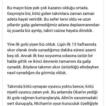
Bu maçın bize pek çok kazancı olduğu ortada.
Geçmişte biz, kötü giden takımlara zaman zaman
adeta hayat verirdik. Bu sefer tersi oldu ve uzun
yıllardır galip gelemediğimiz adana deplasmanından
üç puanla biz ayrılıp, tabiri caizse hayata döndük.
Yine ilk golü yiyen biz olduk. Ligin ilk 13 haftasında
skor olarak önde oynadığımız dakika süresi azami
beş idi. Ancak ilk kez soyunma odasına üstün bir
halde gittik ve ikinci devrenin tamamını da galip
oynadık. Böylece takımın skor üstünlüğü elindeyken
nasıl oynadığını da görmüş olduk.
Takımda kötü oynayan oyuncu yoktu bence; kötü
niyetli oyuncu zaten yok. Bu anlamda Okan'ın yediği
iki gole rağmen kurtarışlarıyla, Alim'in savunmadaki
sert duruşuyla, Ntcham'ın oyun kuruculuk özelliğiyle