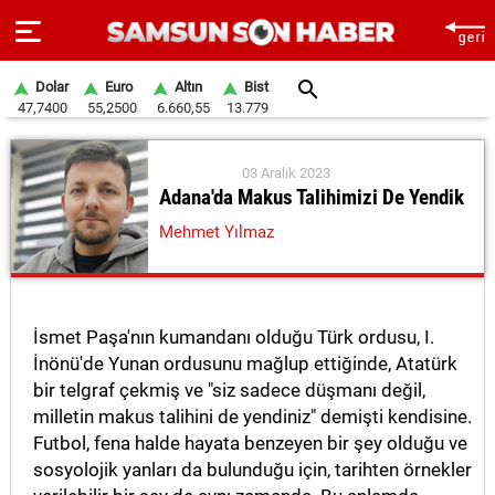
Dolar
Euro
Altın
Bist
47,7400
55,2500
6.660,55
13.779
ANA
SAYFA
03 Aralık 2023
Adana'da Makus Talihimizi De Yendik
SAMSUN
Mehmet Yılmaz
HABER
SAMSUNSPOR
İsmet Paşa'nın kumandanı olduğu Türk ordusu, I.
GÜNDEM
İnönü'de Yunan ordusunu mağlup ettiğinde, Atatürk
bir telgraf çekmiş ve "siz sadece düşmanı değil,
SİYASET
milletin makus talihini de yendiniz" demişti kendisine.
EKONOMİ
Futbol, fena halde hayata benzeyen bir şey olduğu ve
sosyolojik yanları da bulunduğu için, tarihten örnekler
DÜNYA