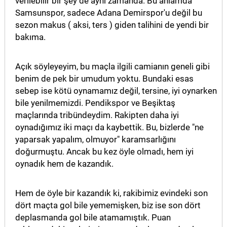
verilebilir bir şey de aynı zamanda. Bu anlamda
Samsunspor, sadece Adana Demirspor'u değil bu
MAGAZİN
sezon makus ( aksi, ters ) giden talihini de yendi bir
bakıma.
GALERİ
VİDEO
Açık söyleyeyim, bu maçla ilgili camianın geneli gibi
benim de pek bir umudum yoktu. Bundaki esas
YAZARLAR
sebep ise kötü oynamamız değil, tersine, iyi oynarken
bile yenilmemizdi. Pendikspor ve Beşiktaş
BİZE
maçlarında tribündeydim. Rakipten daha iyi
ULAŞIN
oynadığımız iki maçı da kaybettik. Bu, bizlerde "ne
Künye
yaparsak yapalım, olmuyor" karamsarlığını
doğurmuştu. Ancak bu kez öyle olmadı, hem iyi
İletişim
oynadık hem de kazandık.
Gizlilik
Hem de öyle bir kazandık ki, rakibimiz evindeki son
Politikası
dört maçta gol bile yememişken, biz ise son dört
deplasmanda gol bile atamamıştık. Puan