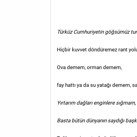
Türküz Cumhuriyetin göğsümüz tun
Hiçbir kuvvet döndüremez rant yol
Ova demem, orman demem,
fay hattı ya da su yatağı demem, sa
Yırtarım dağları enginlere sığmam,
Basta bütün dünyanın saydığı ba