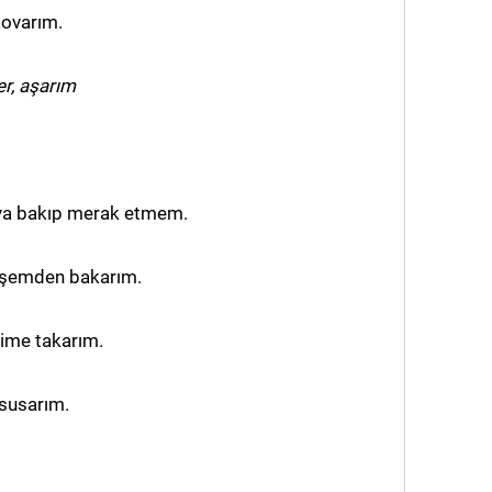
ovarım.
r, aşarım
ya bakıp merak etmem.
köşemden bakarım.
şime takarım.
 susarım.