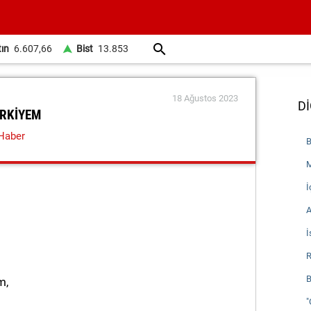
tın
6.607,66
Bist
13.853
18 Ağustos 2023
Dİ
RKİYEM
Haber
B
M
İ
A
İ
R
B
m,
"