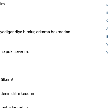
rim.
B
ü yadigar diye bırakır, arkama bakmadan
B
Y
 ne çok severim.
Y
 ülkem!
denin dilini keserim.
ar nutuklarımdan