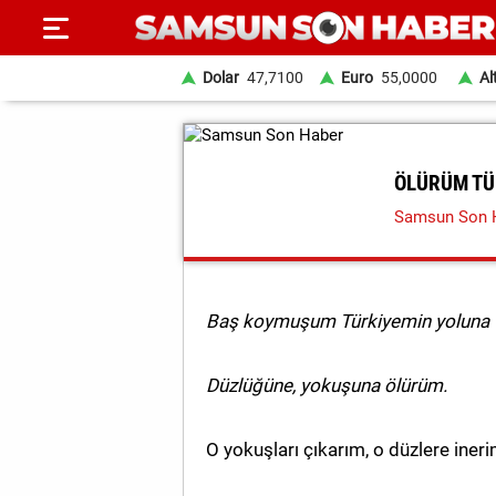
Dolar
47,7100
Euro
55,0000
Al
ANA
SAYFA
ÖLÜRÜM TÜ
Samsun Son 
SAMSUN
HABER
SAMSUNSPOR
Baş koymuşum Türkiyemin yoluna
GÜNDEM
Düzlüğüne, yokuşuna ölürüm.
SİYASET
EKONOMİ
O yokuşları çıkarım, o düzlere ineri
DÜNYA