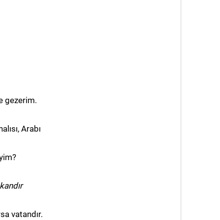
e gezerim.
alısı, Arabı
eyim?
kandır
sa vatandır.