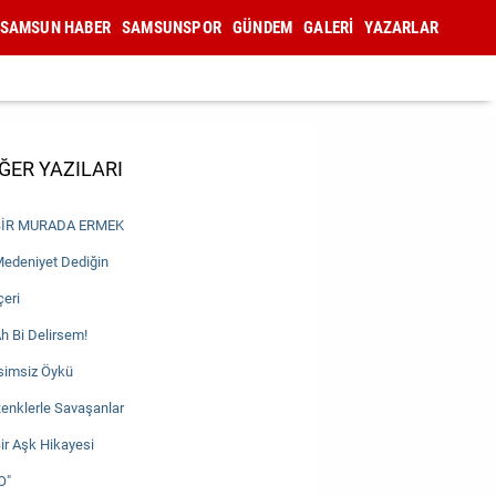
SAMSUN HABER
SAMSUNSPOR
GÜNDEM
GALERİ
YAZARLAR
ĞER YAZILARI
İR MURADA ERMEK
edeniyet Dediğin
çeri
h Bi Delirsem!
simsiz Öykü
enklerle Savaşanlar
ir Aşk Hikayesi
O"