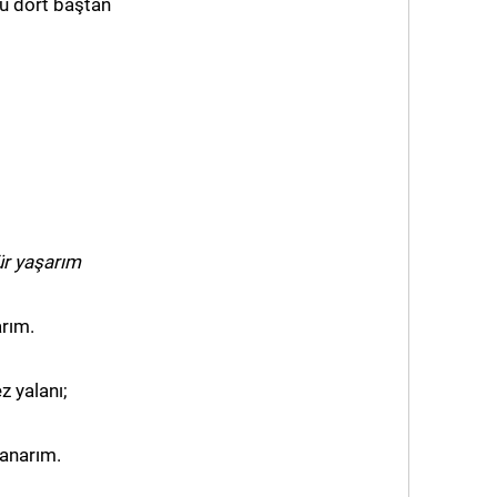
u dört baştan
ür yaşarım
arım.
 yalanı;
anarım.