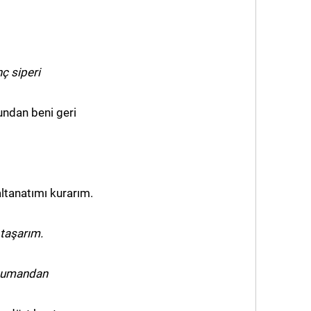
ç siperi
undan beni geri
ltanatımı kurarım.
 taşarım.
şkumandan