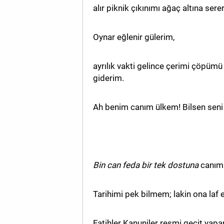
alır piknik çıkınımı ağaç altına sere
MAGAZİN
Oynar eğlenir gülerim,
GALERİ
VİDEO
ayrılık vakti gelince çerimi çöpüm
giderim.
YAZARLAR
BİZE
Ah benim canım ülkem! Bilsen seni
ULAŞIN
Künye
İletişim
Bin can feda bir tek dostuna
canım
Gizlilik
Politikası
Tarihimi pek bilmem; lakin ona laf e
Fatihler Kanuniler resmi geçit yap