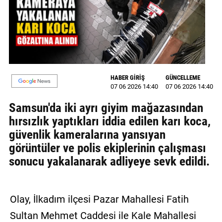
MAGAZİN
GALERİ
VİDEO
HABER GİRİŞ
GÜNCELLEME
YAZARLAR
07 06 2026 14:40
07 06 2026 14:40
BİZE
Samsun'da iki ayrı giyim mağazasından
ULAŞIN
hırsızlık yaptıkları iddia edilen karı koca,
güvenlik kameralarına yansıyan
Künye
görüntüler ve polis ekiplerinin çalışması
İletişim
sonucu yakalanarak adliyeye sevk edildi.
Gizlilik
Politikası
Olay, İlkadım ilçesi Pazar Mahallesi Fatih
Sultan Mehmet Caddesi ile Kale Mahallesi