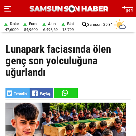
Dolar
Euro
Altın
Bist
Samsun
25.3°
47,6000
54,9600
6.498,69
13.799
ANA
Lunapark faciasında ölen
SAYFA
genç son yolculuğuna
SAMSUN
HABER
uğurlandı
SAMSUNSPOR
GÜNDEM
SİYASET
EKONOMİ
DÜNYA