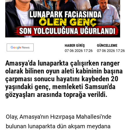
MAGAZİN
GALERİ
VİDEO
HABER GİRİŞ
GÜNCELLEME
YAZARLAR
07 06 2026 17:26
07 06 2026 17:26
BİZE
Amasya'da lunaparkta çalışırken ranger
ULAŞIN
olarak bilinen oyun aleti kabininin başına
çarpması sonucu hayatını kaybeden 20
Künye
yaşındaki genç, memleketi Samsun'da
İletişim
gözyaşları arasında toprağa verildi.
Gizlilik
Politikası
Olay, Amasya'nın Hızırpaşa Mahallesi'nde
bulunan lunaparkta dün akşam meydana