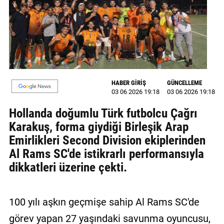
MAGAZİN
GALERİ
VİDEO
YAZARLAR
HABER GİRİŞ
GÜNCELLEME
03 06 2026 19:18
03 06 2026 19:18
BİZE
Hollanda doğumlu Türk futbolcu Çağrı
ULAŞIN
Karakuş, forma giydiği Birleşik Arap
Künye
Emirlikleri Second Division ekiplerinden
Al Rams SC'de istikrarlı performansıyla
İletişim
dikkatleri üzerine çekti.
Gizlilik
Politikası
100 yılı aşkın geçmişe sahip Al Rams SC'de
görev yapan 27 yaşındaki savunma oyuncusu,