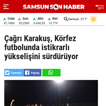
Dolar
Euro
Altın
Bist
Samsun
27.7°
47,7400
55,2500
6.660,55
13.779
ANA
Çağrı Karakuş, Körfez
SAYFA
futbolunda istikrarlı
SAMSUN
HABER
yükselişini sürdürüyor
SAMSUNSPOR
GÜNDEM
SİYASET
EKONOMİ
DÜNYA