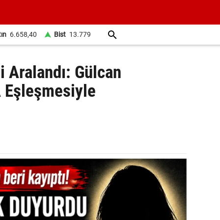
tın
6.658,40
Bist
13.779
si Aralandı: Gülcan
A Eşleşmesiyle