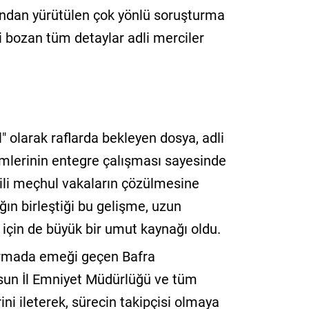
ından yürütülen çok yönlü soruşturma
ği bozan tüm detaylar adli merciler
l" olarak raflarda bekleyen dosya, adli
rimlerinin entegre çalışması sayesinde
ili meçhul vakaların çözülmesine
ığın birleştiği bu gelişme, uzun
r için de büyük bir umut kaynağı oldu.
urmada emeği geçen Bafra
sun İl Emniyet Müdürlüğü ve tüm
ni ileterek, sürecin takipçisi olmaya