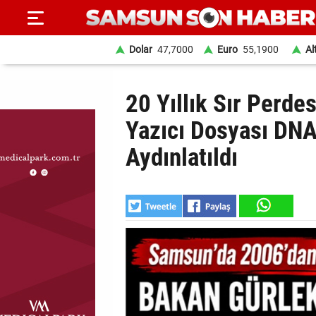
Dolar
47,7000
Euro
55,1900
Al
ANA
20 Yıllık Sır Perde
SAYFA
Yazıcı Dosyası DN
SAMSUN
Aydınlatıldı
HABER
SAMSUNSPOR
GÜNDEM
SİYASET
EKONOMİ
DÜNYA