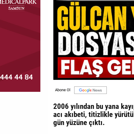
MAGAZİN
GALERİ
VİDEO
YAZARLAR
BİZE
ULAŞIN
Künye
İletişim
2006 yılından bu yana kayı
Gizlilik
acı akıbeti, titizlikle yür
Politikası
gün yüzüne çıktı.