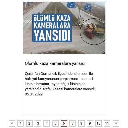
Ölümlü kaza kameralara yansıdı
Çorum'un Osmancık ilçesinde, otomobil ile
hafriyat kamyonunun çarpışması sonucu 1
kişinin hayatını kaybettiği, 1 kişinin de
yaralandığı trafik kazası kameralara yansıdı.
05.01.2022
<
1
2
3
4
5
6
7
8
9
10
11
>