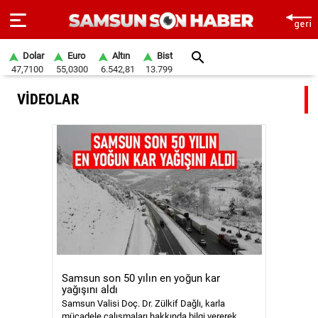
Dolar
Euro
Altın
Bist
47,7100
55,0300
6.542,81
13.799
ANA
VİDEOLAR
SAYFA
SAMSUN
HABER
SAMSUNSPOR
GÜNDEM
SİYASET
Samsun son 50 yılın en yoğun kar
EKONOMİ
yağışını aldı
Samsun Valisi Doç. Dr. Zülkif Dağlı, karla
DÜNYA
mücadele çalışmaları hakkında bilgi vererek,