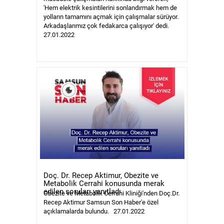
'Hem elektrik kesintilerini sonlandırmak hem de
yolların tamamını açmak için çalışmalar sürüyor.
MAGAZİN
Arkadaşlarımız çok fedakarca çalışıyor' dedi.
27.01.2022
GALERİ
VİDEO
YAZARLAR
BİZE
ULAŞIN
Künye
İletişim
Doç. Dr. Recep Aktimur, Obezite ve
Gizlilik
Metabolik Cerrahi konusunda merak
Politikası
edilen soruları yanıtladı
Obezite ve Metabolik Cerrahi Kliniği'nden Doç.Dr.
Recep Aktimur Samsun Son Haber'e özel
açıklamalarda bulundu. 27.01.2022