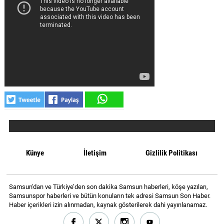
MAGAZİN
GALERİ
VİDEO
YAZARLAR
BİZE
ULAŞIN
Künye
Künye
İletişim
Gizlilik Politikası
İletişim
Gizlilik
Samsun'dan ve Türkiye’den son dakika Samsun haberleri, köşe yazıları,
Politikası
Samsunspor haberleri ve bütün konuların tek adresi Samsun Son Haber.
Haber içerikleri izin alınmadan, kaynak gösterilerek dahi yayınlanamaz.