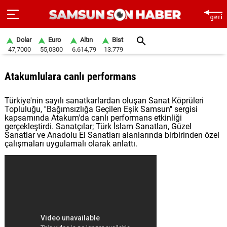
Dolar
Euro
Altın
Bist
47,7000
55,0300
6.614,79
13.779
ANA
Atakumlulara canlı performans
SAYFA
Türkiye'nin sayılı sanatkarlardan oluşan Sanat Köprüleri
SAMSUN
Topluluğu, ''Bağımsızlığa Geçilen Eşik Samsun'' sergisi
HABER
kapsamında Atakum'da canlı performans etkinliği
gerçekleştirdi. Sanatçılar; Türk İslam Sanatları, Güzel
Sanatlar ve Anadolu El Sanatları alanlarında birbirinden özel
SAMSUNSPOR
çalışmaları uygulamalı olarak anlattı.
GÜNDEM
SİYASET
EKONOMİ
DÜNYA