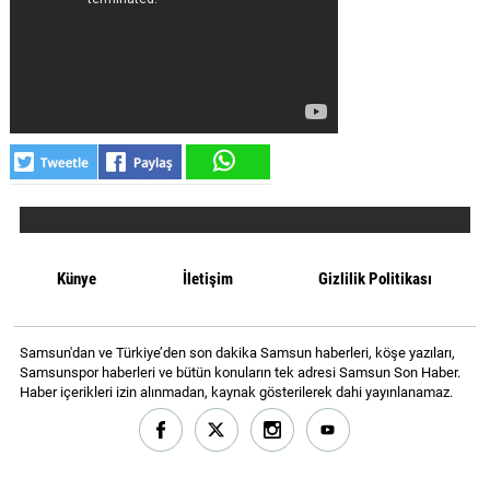
MAGAZİN
GALERİ
VİDEO
YAZARLAR
BİZE
ULAŞIN
Künye
İletişim
Gizlilik Politikası
Künye
İletişim
Samsun'dan ve Türkiye’den son dakika Samsun haberleri, köşe yazıları,
Samsunspor haberleri ve bütün konuların tek adresi Samsun Son Haber.
Gizlilik
Haber içerikleri izin alınmadan, kaynak gösterilerek dahi yayınlanamaz.
Politikası