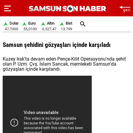
Dolar
Euro
Altın
Bist
47,7000
55,0100
6.527,47
13.799
ANA
Samsun şehidini gözyaşları içinde karşıladı
SAYFA
Kuzey Irak'ta devam eden Pençe-Kilit Operasyonu'nda şehit
SAMSUN
olan P. Uzm. Çvş. İslam Sancak, memleketi Samsun'da
HABER
gözyaşları içinde karşılandı.
SAMSUNSPOR
GÜNDEM
SİYASET
EKONOMİ
DÜNYA