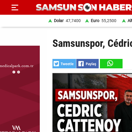
Dolar
47,7400
Euro
55,2500
Al
ANA
Samsunspor, Cédric
SAYFA
SAMSUN
HABER
SAMSUNSPOR
GÜNDEM
SİYASET
EKONOMİ
DÜNYA