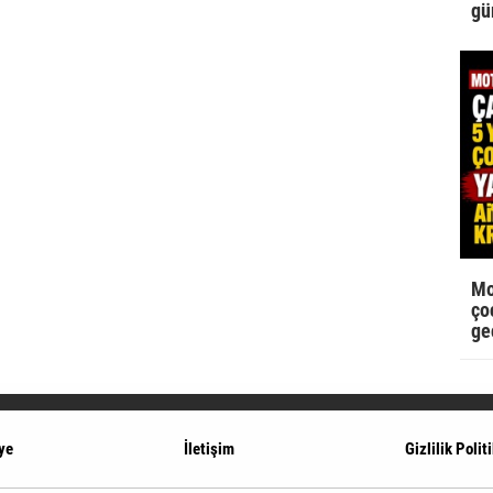
gü
Mo
çoc
ge
ye
İletişim
Gizlilik Polit