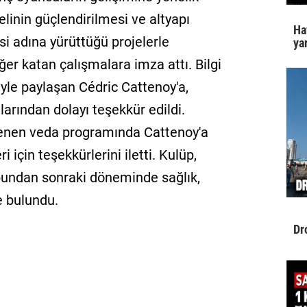
elinin güçlendirilmesi ve altyapı
Ha
i adına yürüttüğü projelerle
yar
r katan çalışmalara imza attı. Bilgi
iyle paylaşan Cédric Cattenoy'a,
arından dolayı teşekkür edildi.
enen veda programında Cattenoy'a
 için teşekkürlerini iletti. Kulüp,
 bundan sonraki döneminde sağlık,
e bulundu.
Dr