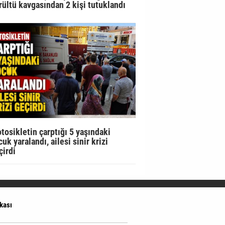
rültü kavgasından 2 kişi tutuklandı
tosikletin çarptığı 5 yaşındaki
uk yaralandı, ailesi sinir krizi
çirdi
ikası