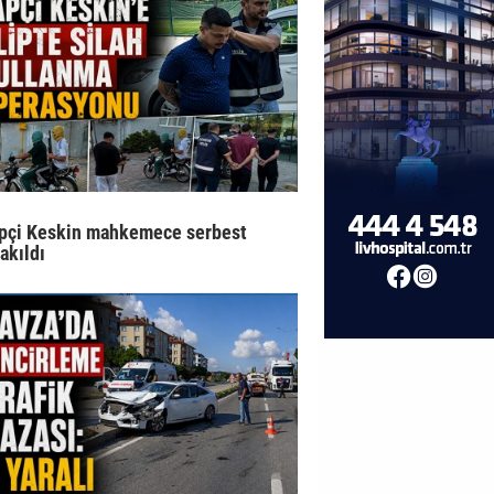
pçi Keskin mahkemece serbest
rakıldı