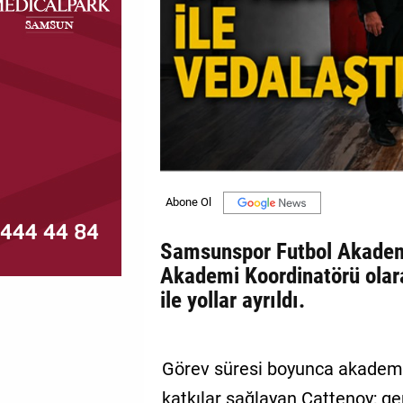
MAGAZİN
GALERİ
VİDEO
YAZARLAR
BİZE
ULAŞIN
Künye
Samsunspor Futbol Akadem
Akademi Koordinatörü olar
İletişim
ile yollar ayrıldı.
Gizlilik
Politikası
Görev süresi boyunca akadem
katkılar sağlayan Cattenoy; ge