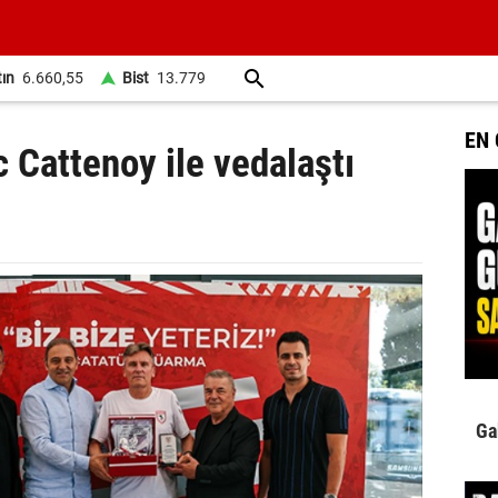
tın
6.660,55
Bist
13.779
EN
 Cattenoy ile vedalaştı
Ga