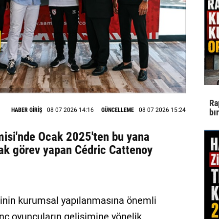
Ra
HABER GİRİŞ
08 07 2026 14:16
GÜNCELLEME
08 07 2026 15:24
bı
isi'nde Ocak 2025'ten bu yana
ak görev yapan Cédric Cattenoy
inin kurumsal yapılanmasına önemli
nç oyuncuların gelişimine yönelik