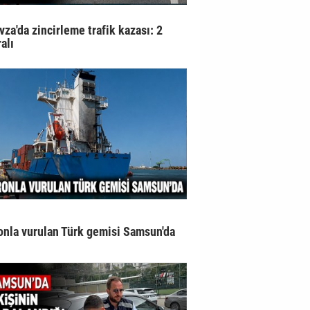
vza'da zincirleme trafik kazası: 2
alı
onla vurulan Türk gemisi Samsun'da