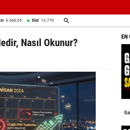
tın
6.660,55
Bist
13.779
EN
dir, Nasıl Okunur?
Ga