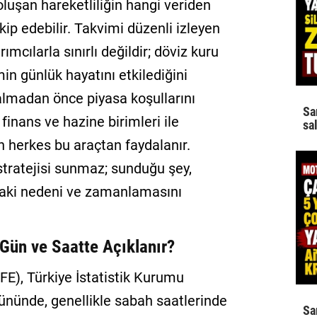
oluşan hareketliliğin hangi veriden
kip edebilir. Takvimi düzenli izleyen
mcılarla sınırlı değildir; döviz kuru
in günlük hayatını etkilediğini
 almadan önce piyasa koşullarını
Sa
 finans ve hazine birimleri ile
sa
n herkes bu araçtan faydalanır.
stratejisi sunmaz; sunduğu şey,
daki nedeni ve zamanlamasını
 Gün ve Saatte Açıklanır?
ÜFE), Türkiye İstatistik Kurumu
 gününde, genellikle sabah saatlerinde
Sa