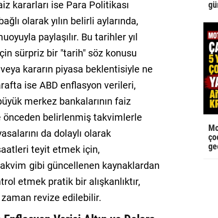
iz kararları ise Para Politikası
gü
ğlı olarak yılın belirli aylarında,
yuyla paylaşılır. Bu tarihler yıl
çin sürpriz bir "tarih" söz konusu
in veya kararın piyasa beklentisiyle ne
rafta ise ABD enflasyon verileri,
 büyük merkez bankalarının faiz
e önceden belirlenmiş takvimlerle
Mo
yasalarını da dolaylı olarak
çoc
ge
aatleri teyit etmek için,
takvim
gibi güncellenen kaynaklardan
rol etmek pratik bir alışkanlıktır,
 zaman revize edilebilir.