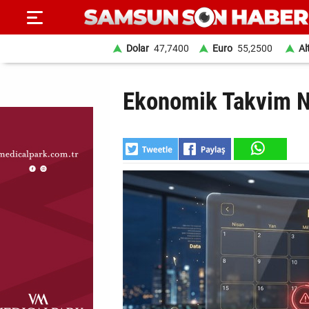
Dolar
47,7400
Euro
55,2500
Al
ANA
Ekonomik Takvim Ne
SAYFA
SAMSUN
HABER
SAMSUNSPOR
GÜNDEM
SİYASET
EKONOMİ
DÜNYA