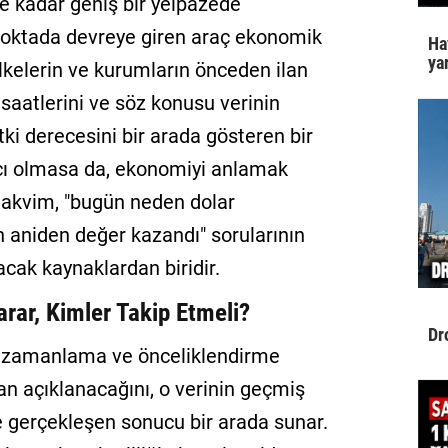
ne kadar geniş bir yelpazede
u noktada devreye giren araç ekonomik
Ha
yar
lkelerin ve kurumların önceden ilan
, saatlerini ve söz konusu verinin
tki derecesini bir arada gösteren bir
ımcı olmasa da, ekonomiyi anlamak
takvim, "bugün neden dolar
n aniden değer kazandı" sorularının
cak kaynaklardan biridir.
rar, Kimler Takip Etmeli?
Dr
r zamanlama ve önceliklendirme
an açıklanacağını, o verinin geçmiş
ve gerçekleşen sonucu bir arada sunar.