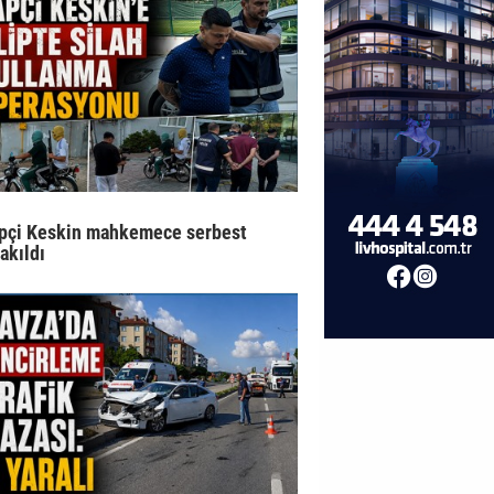
pçi Keskin mahkemece serbest
rakıldı