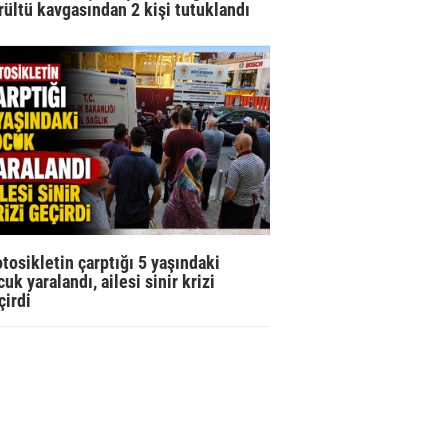
rültü kavgasından 2 kişi tutuklandı
tosikletin çarptığı 5 yaşındaki
uk yaralandı, ailesi sinir krizi
çirdi