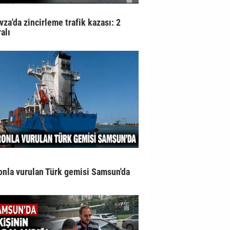
vza'da zincirleme trafik kazası: 2
alı
onla vurulan Türk gemisi Samsun'da