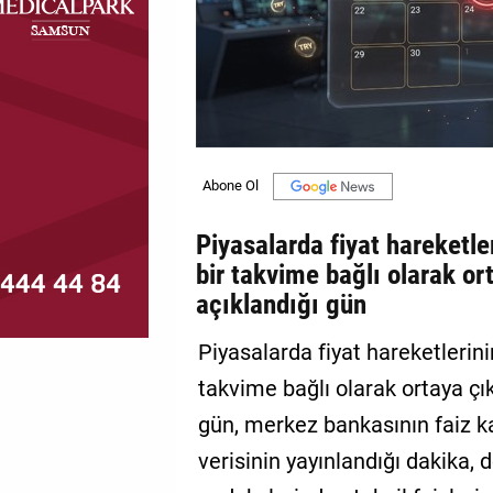
MAGAZİN
GALERİ
VİDEO
YAZARLAR
BİZE
Piyasalarda fiyat hareketler
ULAŞIN
bir takvime bağlı olarak or
Künye
açıklandığı gün
İletişim
Piyasalarda fiyat hareketlerini
takvime bağlı olarak ortaya çı
Gizlilik
Politikası
gün, merkez bankasının faiz k
verisinin yayınlandığı dakika, 