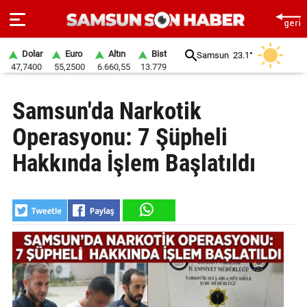
Dolar
Euro
Altın
Bist
Samsun
23.1°
47,7400
55,2500
6.660,55
13.779
ANA
Samsun'da Narkotik
SAYFA
Operasyonu: 7 Şüpheli
SAMSUN
HABER
Hakkında İşlem Başlatıldı
SAMSUNSPOR
GÜNDEM
SİYASET
EKONOMİ
DÜNYA