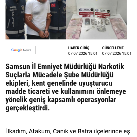
MAGAZİN
GALERİ
VİDEO
HABER GİRİŞ
GÜNCELLEME
YAZARLAR
07 07 2026 15:01
07 07 2026 15:01
BİZE
Samsun İl Emniyet Müdürlüğü Narkotik
ULAŞIN
Suçlarla Mücadele Şube Müdürlüğü
ekipleri, kent genelinde uyuşturucu
Künye
madde ticareti ve kullanımını önlemeye
İletişim
yönelik geniş kapsamlı operasyonlar
gerçekleştirdi.
Gizlilik
Politikası
İlkadım, Atakum, Canik ve Bafra ilçelerinde eş