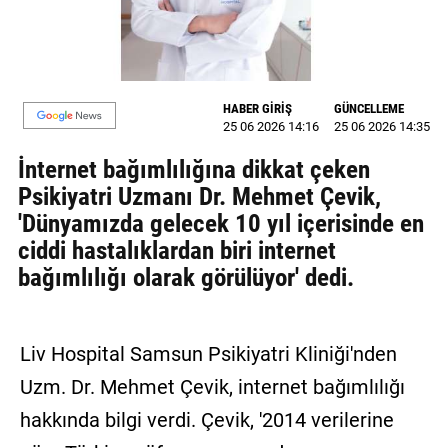
MAGAZİN
GALERİ
HABER GİRİŞ
GÜNCELLEME
VİDEO
25 06 2026 14:16
25 06 2026 14:35
İnternet bağımlılığına dikkat çeken
YAZARLAR
Psikiyatri Uzmanı Dr. Mehmet Çevik,
BİZE
'Dünyamızda gelecek 10 yıl içerisinde en
ULAŞIN
ciddi hastalıklardan biri internet
Künye
bağımlılığı olarak görülüyor' dedi.
İletişim
Liv Hospital Samsun Psikiyatri Kliniği'nden
Gizlilik
Politikası
Uzm. Dr. Mehmet Çevik, internet bağımlılığı
hakkında bilgi verdi. Çevik, '2014 verilerine