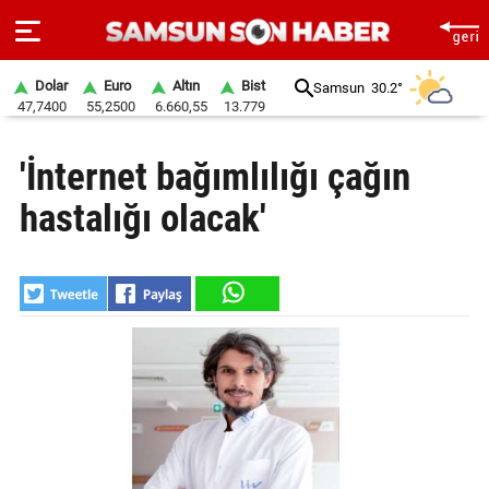
Dolar
Euro
Altın
Bist
Samsun
30.2°
47,7400
55,2500
6.660,55
13.779
ANA
'İnternet bağımlılığı çağın
SAYFA
hastalığı olacak'
SAMSUN
HABER
SAMSUNSPOR
GÜNDEM
SİYASET
EKONOMİ
DÜNYA