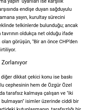
a yapın" uyarıları ise karşılık
karşısında endişe duyan sağduyulu
zamana yayın, kurultay sürecini
eklinde telkinlerde bulunduğu; ancak
 tavrının oldukça net olduğu ifade
m olan görüşün, "Bir an önce CHP'den
rtiliyor.
 Zorlanıyor
 diğer dikkat çekici konu ise baskı
lu cephesinin hem de Özgür Özel
a tarafsız kalmaya çalışan ve "iki
ı bulmayan" isimler üzerinde ciddi bir
artideki kutuplaşmanın, tarafsızlığı bir