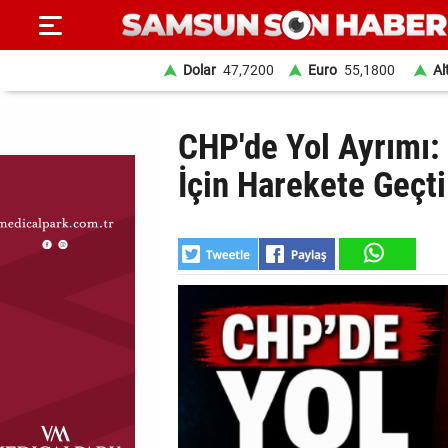
Dolar
47,7200
Euro
55,1800
Al
ANA
CHP'de Yol Ayrımı: 
SAYFA
İçin Harekete Geçti
SAMSUN
HABER
SAMSUNSPOR
GÜNDEM
SİYASET
EKONOMİ
DÜNYA