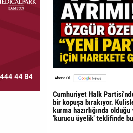
MAGAZİN
GALERİ
VİDEO
YAZARLAR
BİZE
ULAŞIN
Künye
İletişim
Cumhuriyet Halk Partisi'nde
bir kopuşa bırakıyor. Kulisl
Gizlilik
kurma hazırlığında olduğu 
Politikası
'kurucu üyelik' teklifinde 