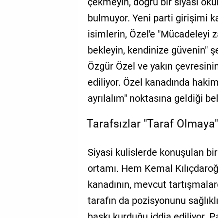
çekmeyin, doğru bir siyasi okum
bulmuyor. Yeni parti girişimi 
isimlerin, Özel'e "Mücadeleyi 
bekleyin, kendinize güvenin" ş
Özgür Özel ve yakın çevresinin
ediliyor. Özel kanadında haki
ayrılalım" noktasına geldiği beli
Tarafsızlar "Taraf Olmaya"
Siyasi kulislerde konuşulan bir
ortamı. Hem Kemal Kılıçdaroğ
kanadının, mevcut tartışmalard
tarafın da pozisyonunu sağlıkl
baskı kurduğu iddia ediliyor. P