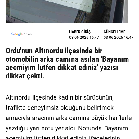
MAGAZİN
GALERİ
HABER GİRİŞ
GÜNCELLEME
03 06 2026 16:47
03 06 2026 16:47
VİDEO
Ordu'nun Altınordu ilçesinde bir
YAZARLAR
otomobilin arka camına asılan 'Bayanım
BİZE
acemiyim lütfen dikkat ediniz' yazısı
ULAŞIN
dikkat çekti.
Künye
Altınordu ilçesinde kadın bir sürücünün,
İletişim
trafikte deneyimsiz olduğunu belirtmek
Gizlilik
amacıyla aracının arka camına büyük harflerle
Politikası
yazdığı uyarı notu yer aldı. Notunda 'Bayanım
acemiyim lütfen dikkat ediniz' ifadelerinin