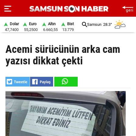
Dolar
Euro
Altın
Bist
Samsun
28.3°
47,7400
55,2500
6.660,55
13.779
ANA
Acemi sürücünün arka cam
SAYFA
yazısı dikkat çekti
SAMSUN
HABER
SAMSUNSPOR
GÜNDEM
SİYASET
EKONOMİ
DÜNYA