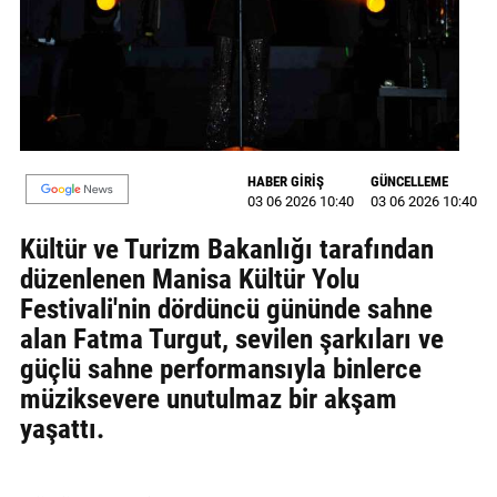
MAGAZİN
GALERİ
VİDEO
HABER GİRİŞ
GÜNCELLEME
YAZARLAR
03 06 2026 10:40
03 06 2026 10:40
BİZE
Kültür ve Turizm Bakanlığı tarafından
ULAŞIN
düzenlenen Manisa Kültür Yolu
Künye
Festivali'nin dördüncü gününde sahne
alan Fatma Turgut, sevilen şarkıları ve
İletişim
güçlü sahne performansıyla binlerce
müziksevere unutulmaz bir akşam
Gizlilik
yaşattı.
Politikası