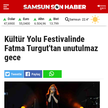
Dolar
Euro
Altın
Bist
Samsun
22.4°
47,6900
55,0400
6.504,96
13.799
ANA
Kültür Yolu Festivalinde
SAYFA
Fatma Turgut'tan unutulmaz
SAMSUN
HABER
gece
SAMSUNSPOR
GÜNDEM
SİYASET
EKONOMİ
DÜNYA