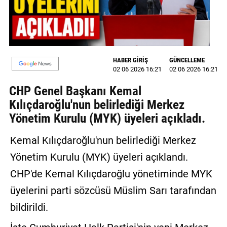
MAGAZİN
GALERİ
HABER GİRİŞ
GÜNCELLEME
VİDEO
02 06 2026 16:21
02 06 2026 16:21
YAZARLAR
CHP Genel Başkanı Kemal
Kılıçdaroğlu'nun belirlediği Merkez
BİZE
Yönetim Kurulu (MYK) üyeleri açıkladı.
ULAŞIN
Künye
Kemal Kılıçdaroğlu'nun belirlediği Merkez
Yönetim Kurulu (MYK) üyeleri açıklandı.
İletişim
CHP'de Kemal Kılıçdaroğlu yönetiminde MYK
Gizlilik
üyelerini parti sözcüsü Müslim Sarı tarafından
Politikası
bildirildi.