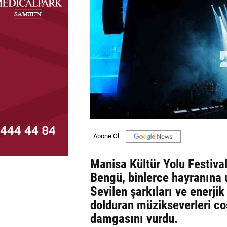
MAGAZİN
GALERİ
VİDEO
YAZARLAR
BİZE
ULAŞIN
Künye
İletişim
Manisa Kültür Yolu Festival
Bengü, binlerce hayranına 
Gizlilik
Sevilen şarkıları ve enerjik
Politikası
dolduran müzikseverleri co
damgasını vurdu.