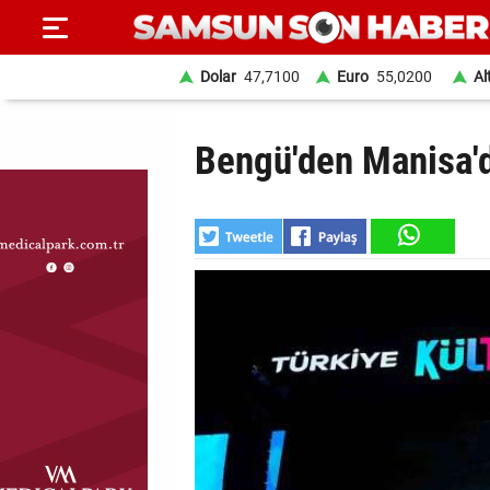
Dolar
47,7100
Euro
55,0200
Al
ANA
Bengü'den Manisa'
SAYFA
SAMSUN
HABER
SAMSUNSPOR
GÜNDEM
SİYASET
EKONOMİ
DÜNYA