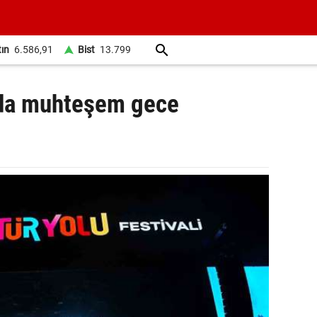
tın
6.586,91
Bist
13.799
da muhteşem gece