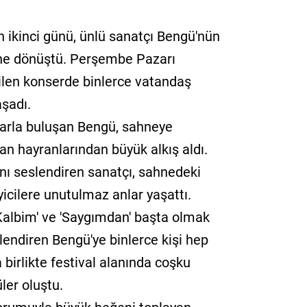
n ikinci günü, ünlü sanatçı Bengü'nün
ine dönüştü. Perşembe Pazarı
rilen konserde binlerce vatandaş
aşadı.
larla buluşan Bengü, sahneye
ran hayranlarından büyük alkış aldı.
nı seslendiren sanatçı, sahnedeki
yicilere unutulmaz anlar yaşattı.
albim' ve 'Saygımdan' başta olmak
lendiren Bengü'ye binlerce kişi hep
la birlikte festival alanında coşku
ler oluştu.