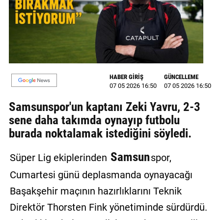
MAGAZİN
GALERİ
VİDEO
HABER GİRİŞ
GÜNCELLEME
YAZARLAR
07 05 2026 16:50
07 05 2026 16:50
BİZE
Samsunspor'un kaptanı Zeki Yavru, 2-3
ULAŞIN
sene daha takımda oynayıp futbolu
burada noktalamak istediğini söyledi.
Künye
İletişim
Samsun
Süper Lig ekiplerinden
spor,
Cumartesi günü deplasmanda oynayacağı
Gizlilik
Politikası
Başakşehir maçının hazırlıklarını Teknik
Direktör Thorsten Fink yönetiminde sürdürdü.