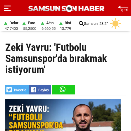
Dolar
Euro
Altın
Bist
Samsun
23.2°
47,7400
55,2500
6.660,55
13.779
ANA
Zeki Yavru: 'Futbolu
SAYFA
Samsunspor'da bırakmak
SAMSUN
HABER
istiyorum'
SAMSUNSPOR
GÜNDEM
SİYASET
EKONOMİ
DÜNYA