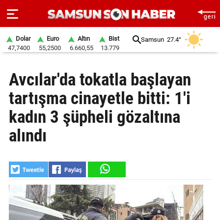
Dolar
Euro
Altın
Bist
Samsun
27.4°
47,7400
55,2500
6.660,55
13.779
ANA
Avcılar'da tokatla başlayan
SAYFA
tartışma cinayetle bitti: 1'i
SAMSUN
HABER
kadın 3 şüpheli gözaltına
alındı
SAMSUNSPOR
GÜNDEM
SİYASET
EKONOMİ
DÜNYA