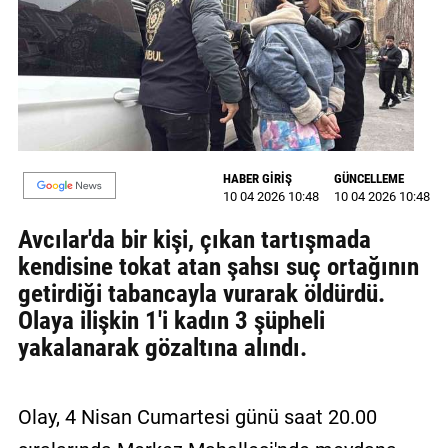
MAGAZİN
GALERİ
VİDEO
YAZARLAR
HABER GİRİŞ
GÜNCELLEME
10 04 2026 10:48
10 04 2026 10:48
BİZE
ULAŞIN
Avcılar'da bir kişi, çıkan tartışmada
kendisine tokat atan şahsı suç ortağının
Künye
getirdiği tabancayla vurarak öldürdü.
İletişim
Olaya ilişkin 1'i kadın 3 şüpheli
yakalanarak gözaltına alındı.
Gizlilik
Politikası
Olay, 4 Nisan Cumartesi günü saat 20.00