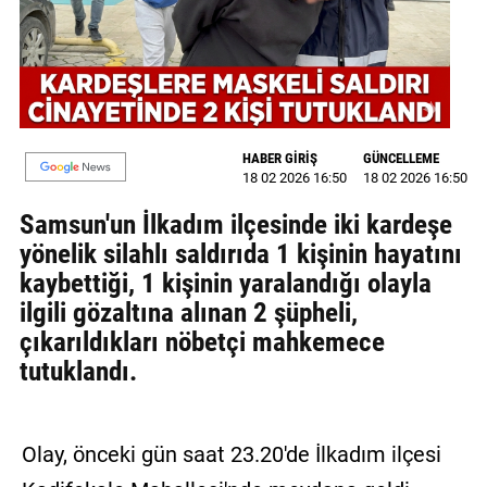
MAGAZİN
GALERİ
VİDEO
HABER GİRİŞ
GÜNCELLEME
YAZARLAR
18 02 2026 16:50
18 02 2026 16:50
Samsun'un İlkadım ilçesinde iki kardeşe
BİZE
yönelik silahlı saldırıda 1 kişinin hayatını
ULAŞIN
kaybettiği, 1 kişinin yaralandığı olayla
Künye
ilgili gözaltına alınan 2 şüpheli,
çıkarıldıkları nöbetçi mahkemece
İletişim
tutuklandı.
Gizlilik
Politikası
Olay, önceki gün saat 23.20'de İlkadım ilçesi