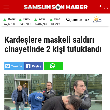
Dolar
Euro
Altın
Bist
Samsun
25.6°
47,5900
54,9700
6.487,93
13.799
ANA
Kardeşlere maskeli saldırı
SAYFA
cinayetinde 2 kişi tutuklandı
SAMSUN
HABER
SAMSUNSPOR
GÜNDEM
SİYASET
EKONOMİ
DÜNYA