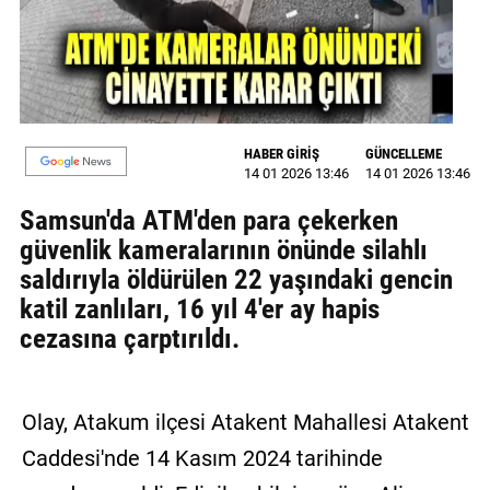
MAGAZİN
GALERİ
VİDEO
HABER GİRİŞ
GÜNCELLEME
14 01 2026 13:46
14 01 2026 13:46
YAZARLAR
Samsun'da ATM'den para çekerken
BİZE
güvenlik kameralarının önünde silahlı
ULAŞIN
saldırıyla öldürülen 22 yaşındaki gencin
Künye
katil zanlıları, 16 yıl 4'er ay hapis
cezasına çarptırıldı.
İletişim
Gizlilik
Politikası
Olay, Atakum ilçesi Atakent Mahallesi Atakent
Caddesi'nde 14 Kasım 2024 tarihinde