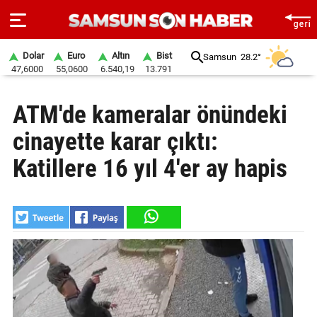
Dolar
Euro
Altın
Bist
Samsun
28.2°
47,6000
55,0600
6.540,19
13.791
ANA
ATM'de kameralar önündeki
SAYFA
cinayette karar çıktı:
SAMSUN
HABER
Katillere 16 yıl 4'er ay hapis
SAMSUNSPOR
GÜNDEM
SİYASET
EKONOMİ
DÜNYA