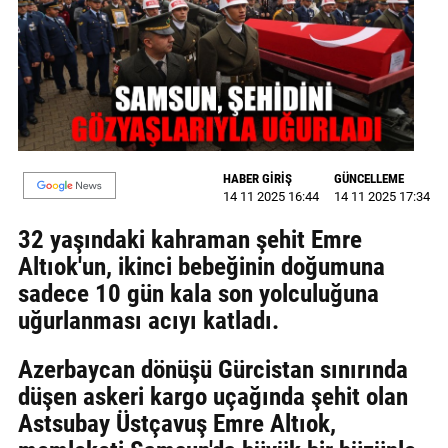
MAGAZİN
GALERİ
VİDEO
YAZARLAR
HABER GİRİŞ
GÜNCELLEME
14 11 2025 16:44
14 11 2025 17:34
BİZE
ULAŞIN
32 yaşındaki kahraman şehit Emre
Altıok'un, ikinci bebeğinin doğumuna
Künye
sadece 10 gün kala son yolculuğuna
İletişim
uğurlanması acıyı katladı.
Gizlilik
Azerbaycan dönüşü Gürcistan sınırında
Politikası
düşen askeri kargo uçağında şehit olan
Astsubay Üstçavuş Emre Altıok,