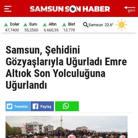
Dolar
Euro
Altın
Bist
Samsun
22.6°
47,7400
55,2500
6.660,55
13.779
ANA
Samsun, Şehidini
SAYFA
Gözyaşlarıyla Uğurladı Emre
SAMSUN
HABER
Altıok Son Yolculuğuna
Uğurlandı
SAMSUNSPOR
GÜNDEM
SİYASET
EKONOMİ
DÜNYA