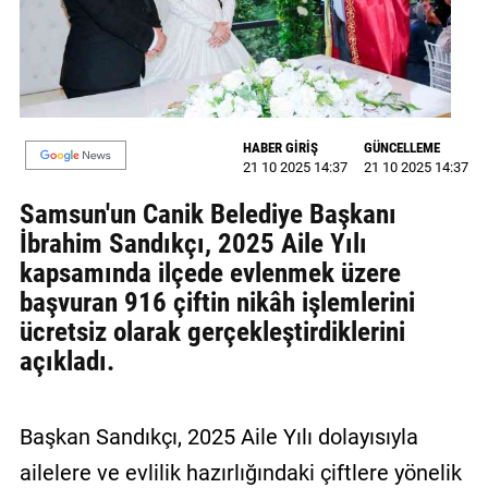
MAGAZİN
GALERİ
VİDEO
HABER GİRİŞ
GÜNCELLEME
21 10 2025 14:37
21 10 2025 14:37
YAZARLAR
Samsun'un Canik Belediye Başkanı
BİZE
İbrahim Sandıkçı, 2025 Aile Yılı
ULAŞIN
kapsamında ilçede evlenmek üzere
Künye
başvuran 916 çiftin nikâh işlemlerini
ücretsiz olarak gerçekleştirdiklerini
İletişim
açıkladı.
Gizlilik
Politikası
Başkan Sandıkçı, 2025 Aile Yılı dolayısıyla
ailelere ve evlilik hazırlığındaki çiftlere yönelik