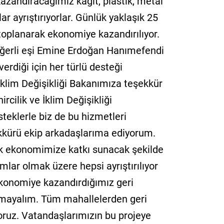
azandıracağımız kağıt, plastik, metal
lar ayrıştırıyorlar. Günlük yaklaşık 25
oplanarak ekonomiye kazandırılıyor.
ğerli eşi Emine Erdoğan Hanımefendi
verdiği için her türlü desteği
e İklim Değişikliği Bakanımıza teşekkür
rcilik ve İklim Değişikliği
teklerle biz de bu hizmetleri
kkürü ekip arkadaşlarıma ediyorum.
rak ekonomimize katkı sunacak şekilde
camlar olmak üzere hepsi ayrıştırılıyor
Ekonomiye kazandırdığımız geri
mayalım. Tüm mahallelerden geri
yoruz. Vatandaşlarımızın bu projeye