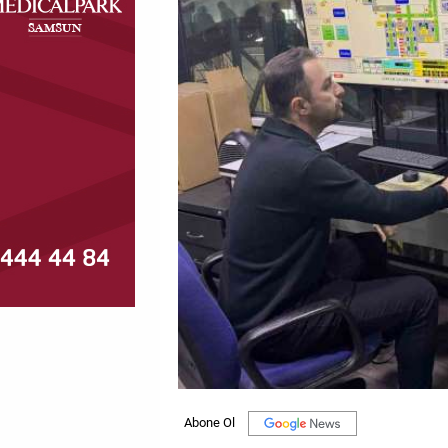
MAGAZİN
GALERİ
VİDEO
YAZARLAR
BİZE
ULAŞIN
Künye
İletişim
Gizlilik
Politikası