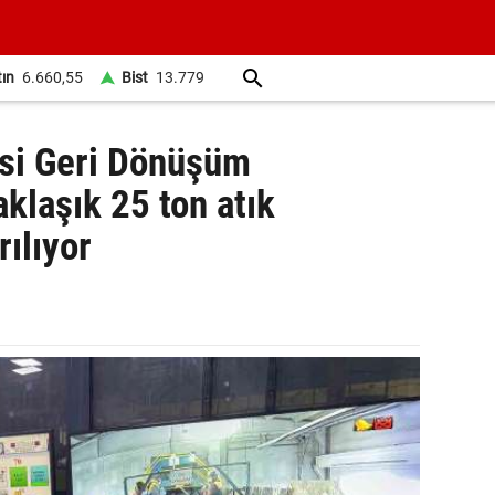
tın
6.660,55
Bist
13.779
esi Geri Dönüşüm
klaşık 25 ton atık
ılıyor