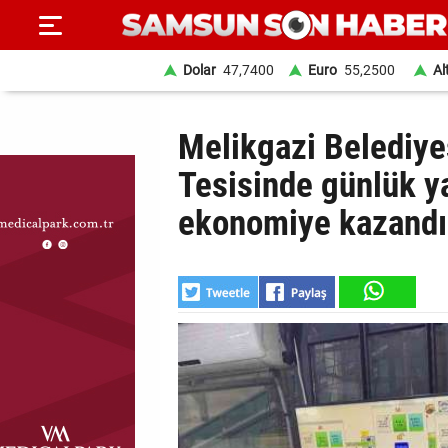
Dolar
47,7400
Euro
55,2500
Al
ANA
Melikgazi Belediy
SAYFA
Tesisinde günlük ya
SAMSUN
ekonomiye kazandır
HABER
SAMSUNSPOR
GÜNDEM
SİYASET
EKONOMİ
DÜNYA