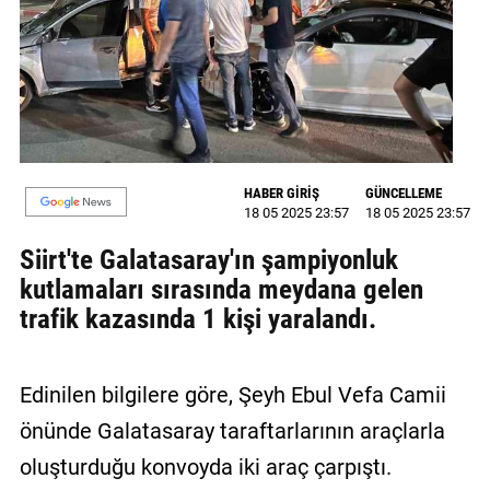
MAGAZİN
GALERİ
VİDEO
YAZARLAR
HABER GİRİŞ
GÜNCELLEME
18 05 2025 23:57
18 05 2025 23:57
BİZE
ULAŞIN
Siirt'te Galatasaray'ın şampiyonluk
kutlamaları sırasında meydana gelen
Künye
trafik kazasında 1 kişi yaralandı.
İletişim
Gizlilik
Edinilen bilgilere göre, Şeyh Ebul Vefa Camii
Politikası
önünde Galatasaray taraftarlarının araçlarla
oluşturduğu konvoyda iki araç çarpıştı.