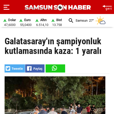
Dolar
Euro
Altın
Bist
Samsun
27°
47,6000
55,0400
6.514,10
13.758
ANA
Galatasaray'ın şampiyonluk
SAYFA
kutlamasında kaza: 1 yaralı
SAMSUN
HABER
SAMSUNSPOR
GÜNDEM
SİYASET
EKONOMİ
DÜNYA