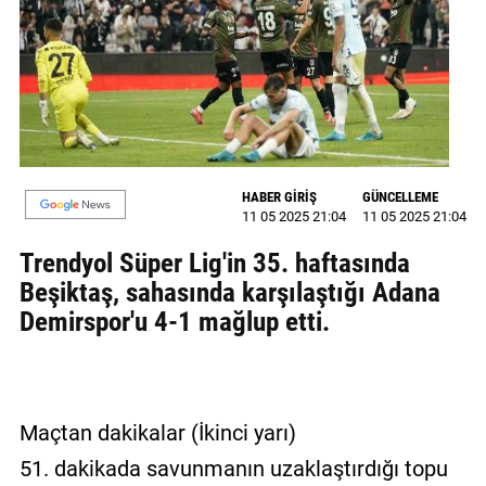
MAGAZİN
GALERİ
VİDEO
YAZARLAR
HABER GİRİŞ
GÜNCELLEME
11 05 2025 21:04
11 05 2025 21:04
BİZE
ULAŞIN
Trendyol Süper Lig'in 35. haftasında
Beşiktaş, sahasında karşılaştığı Adana
Künye
Demirspor'u 4-1 mağlup etti.
İletişim
Gizlilik
Politikası
Maçtan dakikalar (İkinci yarı)
51. dakikada savunmanın uzaklaştırdığı topu