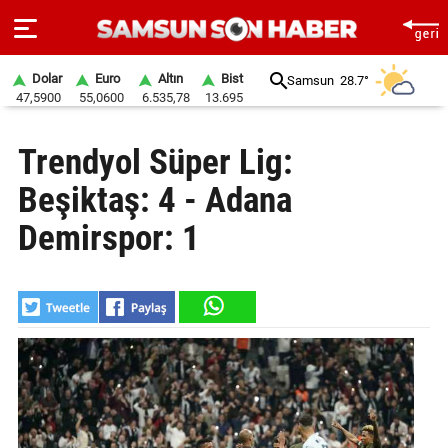
Dolar
Euro
Altın
Bist
Samsun
28.7°
47,5900
55,0600
6.535,78
13.695
ANA
Trendyol Süper Lig:
SAYFA
Beşiktaş: 4 - Adana
SAMSUN
HABER
Demirspor: 1
SAMSUNSPOR
GÜNDEM
SİYASET
EKONOMİ
DÜNYA