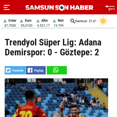
Dolar
Euro
Altın
Bist
Samsun
21.6°
47,7000
55,0100
6.521,17
13.799
ANA
Trendyol Süper Lig: Adana
SAYFA
Demirspor: 0 - Göztepe: 2
SAMSUN
HABER
SAMSUNSPOR
GÜNDEM
SİYASET
EKONOMİ
DÜNYA