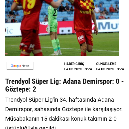
MAGAZİN
GALERİ
VİDEO
YAZARLAR
BİZE
HABER GİRİŞ
GÜNCELLEME
ULAŞIN
04 05 2025 19:24
04 05 2025 19:24
Künye
Trendyol Süper Lig: Adana Demirspor: 0 -
Göztepe: 2
İletişim
Trendyol Süper Lig'in 34. haftasında Adana
Gizlilik
Demirspor, sahasında Göztepe ile karşılaşıyor.
Politikası
Müsabakanın 15 dakikası konuk takımın 2-0
üstünlüğüyle geçildi.