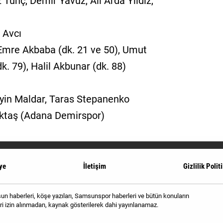
 Tunç, Demir Yavuz, Ali Arda Yıldız,
 Avcı
Emre Akbaba (dk. 21 ve 50), Umut
dk. 79), Halil Akbunar (dk. 88)
eyin Maldar, Taras Stepanenko
 Aktaş (Adana Demirspor)
ye
İletişim
Gizlilik Polit
 haberleri, köşe yazıları, Samsunspor haberleri ve bütün konuların
i izin alınmadan, kaynak gösterilerek dahi yayınlanamaz.