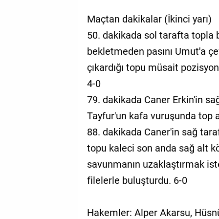
Maçtan dakikalar (İkinci yarı)
50. dakikada sol tarafta topla
bekletmeden pasını Umut'a çev
çıkardığı topu müsait pozisyo
4-0
79. dakikada Caner Erkin'in sa
Tayfur'un kafa vuruşunda top a
88. dakikada Caner'in sağ tar
topu kaleci son anda sağ alt 
savunmanın uzaklaştırmak ist
filelerle buluşturdu. 6-0
Hakemler: Alper Akarsu, Hüsn