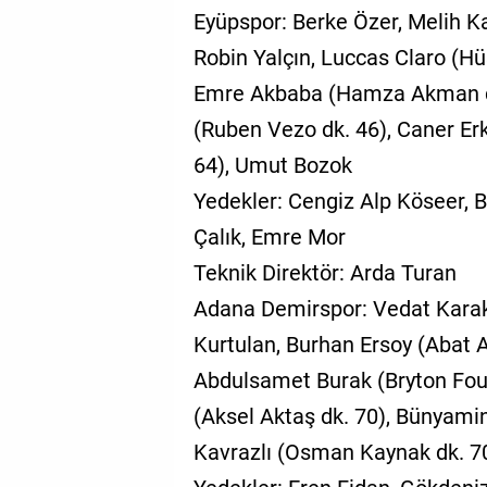
Eyüpspor: Berke Özer, Melih K
Robin Yalçın, Luccas Claro (H
Emre Akbaba (Hamza Akman dk.
(Ruben Vezo dk. 46), Caner Er
64), Umut Bozok
Yedekler: Cengiz Alp Köseer, 
Çalık, Emre Mor
Teknik Direktör: Arda Turan
Adana Demirspor: Vedat Karak
Kurtulan, Burhan Ersoy (Abat 
Abdulsamet Burak (Bryton Foug
(Aksel Aktaş dk. 70), Bünyamin
Kavrazlı (Osman Kaynak dk. 7