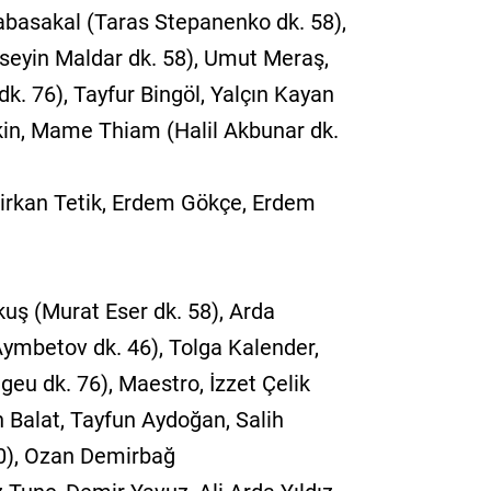
abasakal (Taras Stepanenko dk. 58),
üseyin Maldar dk. 58), Umut Meraş,
 76), Tayfur Bingöl, Yalçın Kayan
kin, Mame Thiam (Halil Akbunar dk.
Birkan Tetik, Erdem Gökçe, Erdem
uş (Murat Eser dk. 58), Arda
Aymbetov dk. 46), Tolga Kalender,
eu dk. 76), Maestro, İzzet Çelik
 Balat, Tayfun Aydoğan, Salih
0), Ozan Demirbağ