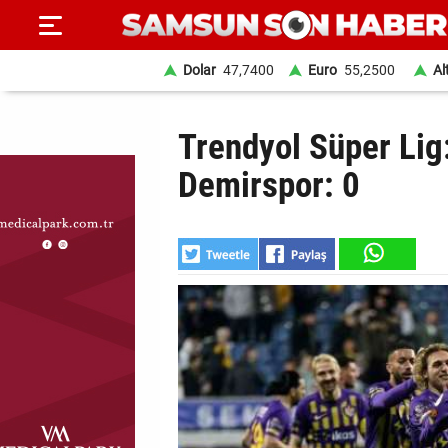
Dolar
47,7400
Euro
55,2500
Al
ANA
Trendyol Süper Lig
SAYFA
Demirspor: 0
SAMSUN
HABER
SAMSUNSPOR
GÜNDEM
SİYASET
EKONOMİ
DÜNYA