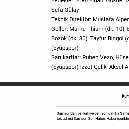
Yedekler: Eren Fidan, Gökdeniz
Sefa Gülay
Teknik Direktör: Mustafa Alper
Goller: Mame Thiam (dk. 10), 
Bozok (dk. 30), Tayfur Bingöl (
(Eyüpspor)
Sarı kartlar: Ruben Vezo, Hüs
(Eyüpspor) İzzet Çelik, Aksel
Kün
Samsun'dan ve Türkiye’den son dakika Samsun
tek adresi Samsun Son Haber. Haber içerikler