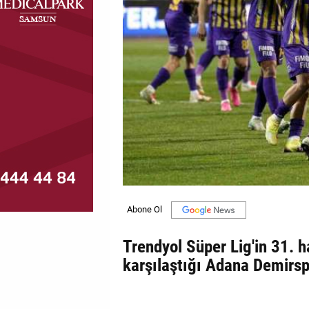
MAGAZİN
GALERİ
VİDEO
YAZARLAR
BİZE
ULAŞIN
Künye
İletişim
Trendyol Süper Lig'in 31. 
Gizlilik
karşılaştığı Adana Demirsp
Politikası