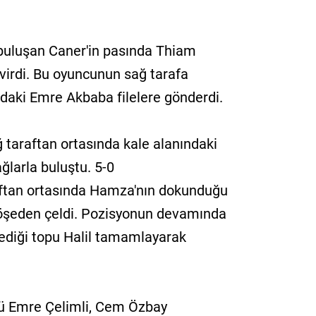
 buluşan Caner'in pasında Thiam
irdi. Bu oyuncunun sağ tarafa
ndaki Emre Akbaba filelere gönderdi.
ğ taraftan ortasında kale alanındaki
ğlarla buluştu. 5-0
aftan ortasında Hamza'nın dokunduğu
köşeden çeldi. Pozisyonun devamında
ediği topu Halil tamamlayarak
ü Emre Çelimli, Cem Özbay