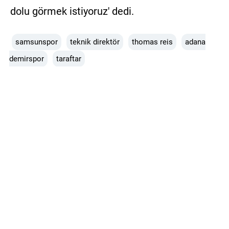
dolu görmek istiyoruz' dedi.
samsunspor
teknik direktör
thomas reis
adana
demirspor
taraftar