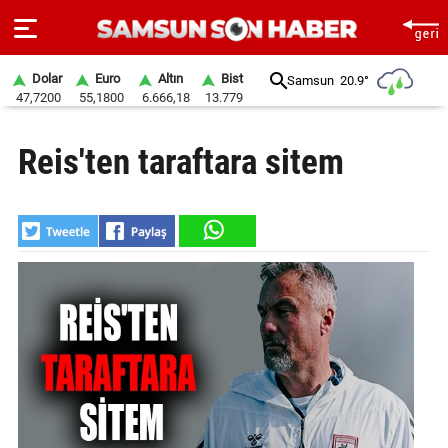
Dolar
Euro
Altın
Bist
Samsun
20.9°
47,7200
55,1800
6.666,18
13.779
ANA
Reis'ten taraftara sitem
SAYFA
SAMSUN
HABER
SAMSUNSPOR
GÜNDEM
SİYASET
EKONOMİ
DÜNYA