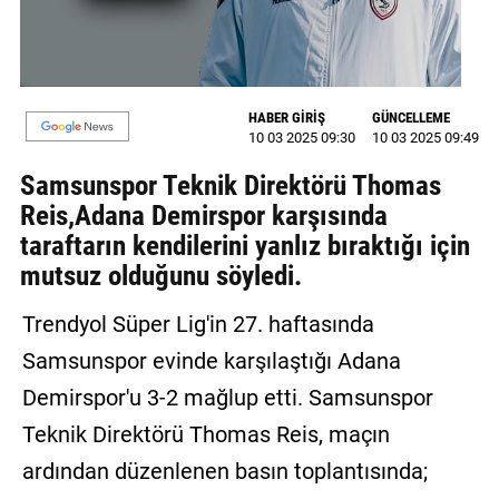
MAGAZİN
GALERİ
HABER GİRİŞ
GÜNCELLEME
VİDEO
10 03 2025 09:30
10 03 2025 09:49
Samsunspor Teknik Direktörü Thomas
YAZARLAR
Reis,Adana Demirspor karşısında
BİZE
taraftarın kendilerini yanlız bıraktığı için
ULAŞIN
mutsuz olduğunu söyledi.
Künye
Trendyol Süper Lig'in 27. haftasında
İletişim
Samsunspor evinde karşılaştığı Adana
Gizlilik
Demirspor'u 3-2 mağlup etti. Samsunspor
Politikası
Teknik Direktörü Thomas Reis, maçın
ardından düzenlenen basın toplantısında;