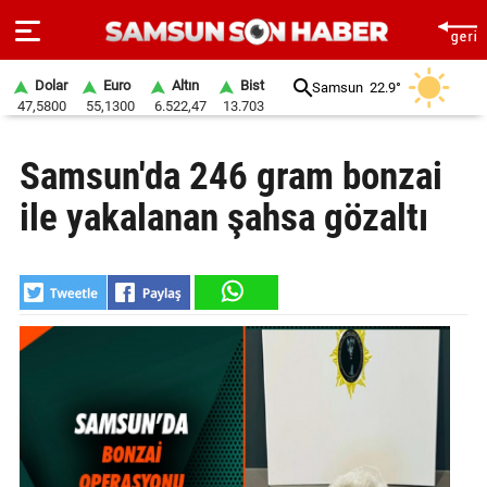
Dolar
Euro
Altın
Bist
Samsun
22.9°
47,5800
55,1300
6.522,47
13.703
ANA
Samsun'da 246 gram bonzai
SAYFA
ile yakalanan şahsa gözaltı
SAMSUN
HABER
SAMSUNSPOR
GÜNDEM
SİYASET
EKONOMİ
DÜNYA