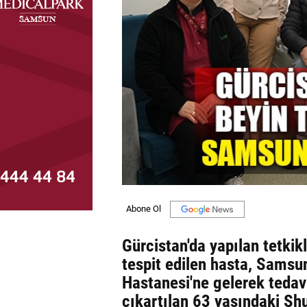
MAGAZİN
GALERİ
VİDEO
YAZARLAR
BİZE
ULAŞIN
Künye
İletişim
Gürcistan'da yapılan tetki
Gizlilik
tespit edilen hasta, Samsu
Politikası
Hastanesi'ne gelerek tedav
çıkartılan 63 yaşındaki Sh