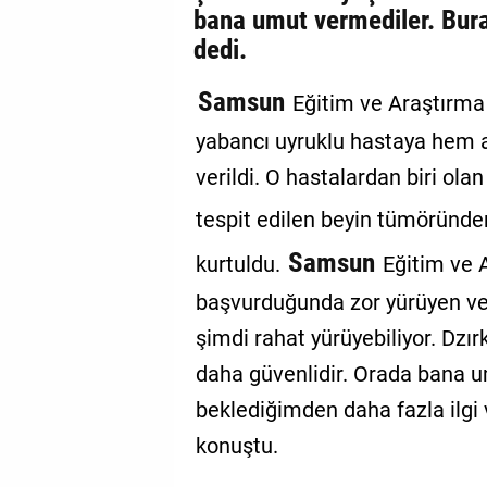
bana umut vermediler. Burad
dedi.
Samsun
Eğitim ve Araştırma 
yabancı uyruklu hastaya hem a
verildi. O hastalardan biri ol
tespit edilen beyin tümöründ
Samsun
kurtuldu.
Eğitim ve 
başvurduğunda zor yürüyen v
şimdi rahat yürüyebiliyor. Dzı
daha güvenlidir. Orada bana 
beklediğimden daha fazla ilgi v
konuştu.