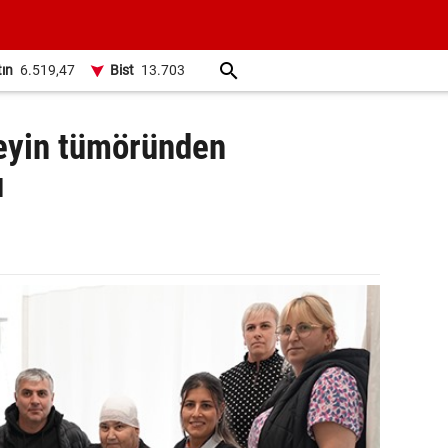
tın
6.519,47
Bist
13.703
beyin tümöründen
u