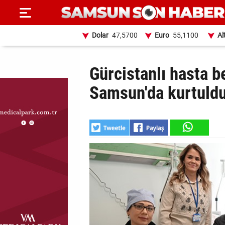
Dolar
47,5700
Euro
55,1100
Al
ANA
Gürcistanlı hasta 
SAYFA
Samsun'da kurtuld
SAMSUN
HABER
SAMSUNSPOR
GÜNDEM
SİYASET
EKONOMİ
DÜNYA