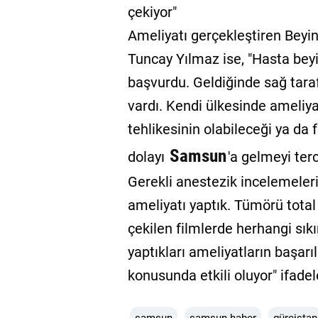
çekiyor"
Ameliyatı gerçekleştiren Beyin
Tuncay Yılmaz ise, "Hasta bey
başvurdu. Geldiğinde sağ taraf
vardı. Kendi ülkesinde ameli
tehlikesinin olabileceği ya da 
Samsun
dolayı
'a gelmeyi ter
Gerekli anestezik incelemele
ameliyatı yaptık. Tümörü total 
çekilen filmlerde herhangi sık
yaptıkları ameliyatların başar
konusunda etkili oluyor" ifadele