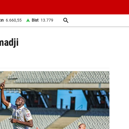
tın
6.660,55
Bist
13.779
madji