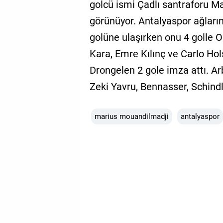
golcü ismi Çadlı santraforu M
görünüyor. Antalyaspor ağları
golüne ulaşırken onu 4 golle O
Kara, Emre Kılınç ve Carlo Ho
Drongelen 2 gole imza attı. A
Zeki Yavru, Bennasser, Schindle
marius mouandilmadji
antalyaspor