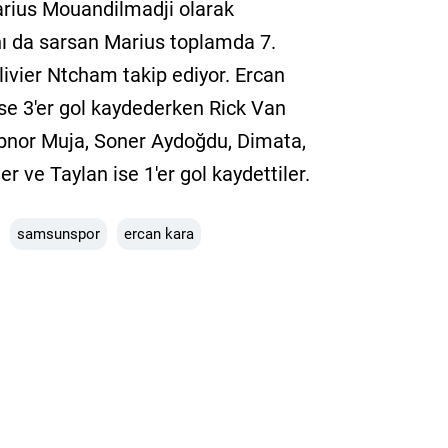
arius Mouandilmadji olarak
nı da sarsan Marius toplamda 7.
livier Ntcham takip ediyor. Ercan
lse 3'er gol kaydederken Rick Van
rbnor Muja, Soner Aydoğdu, Dimata,
r ve Taylan ise 1'er gol kaydettiler.
samsunspor
ercan kara