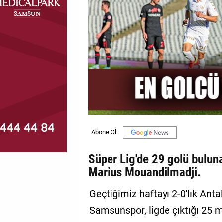
MAGAZİN
GALERİ
VİDEO
YAZARLAR
BİZE
ULAŞIN
Künye
İletişim
Süper Lig'de 29 golü bulu
Marius Mouandilmadji.
Gizlilik
Politikası
Geçtiğimiz haftayı 2-0'lık Ant
Samsunspor, ligde çıktığı 25 