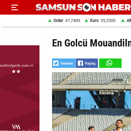
Dolar
47,7400
Euro
55,2500
Al
ANA
En Golcü Mouandil
SAYFA
SAMSUN
HABER
SAMSUNSPOR
GÜNDEM
SİYASET
EKONOMİ
DÜNYA