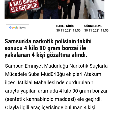
MAGAZİN
GALERİ
HABER GİRİŞ
GÜNCELLEME
30 11 2021 11:56
30 11 2021 11:56
VİDEO
Samsun'da narkotik polisinin takibi
YAZARLAR
sonucu 4 kilo 90 gram bonzai ile
BİZE
yakalanan 4 kişi gözaltına alındı.
ULAŞIN
Samsun Emniyet Müdürlüğü Narkotik Suçlarla
Künye
Mücadele Şube Müdürlüğü ekipleri Atakum
İletişim
ilçesi İstiklal Mahallesi'nde durdurulan 1
Gizlilik
araçta yapılan aramada 4 kilo 90 gram bonzai
Politikası
(sentetik kannabinoid maddesi) ele geçirdi.
Olayla ilgili araç içerisinde bulunan 4 kişi