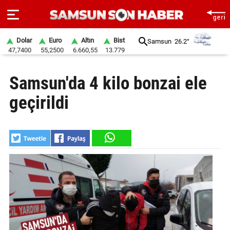
Dolar
Euro
Altın
Bist
Samsun
26.2°
47,7400
55,2500
6.660,55
13.779
ANA
Samsun'da 4 kilo bonzai ele
SAYFA
geçirildi
SAMSUN
HABER
SAMSUNSPOR
GÜNDEM
SİYASET
EKONOMİ
DÜNYA