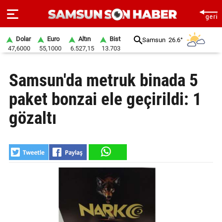
Dolar
Euro
Altın
Bist
Samsun
26.6°
47,6000
55,1000
6.527,15
13.703
ANA
Samsun'da metruk binada 5
SAYFA
paket bonzai ele geçirildi: 1
SAMSUN
HABER
gözaltı
SAMSUNSPOR
GÜNDEM
SİYASET
EKONOMİ
DÜNYA