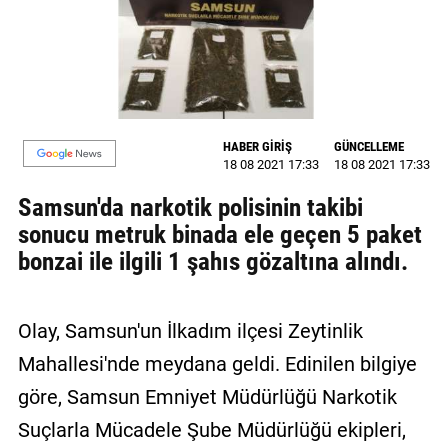
MAGAZİN
GALERİ
VİDEO
HABER GİRİŞ
GÜNCELLEME
YAZARLAR
18 08 2021 17:33
18 08 2021 17:33
Samsun'da narkotik polisinin takibi
BİZE
ULAŞIN
sonucu metruk binada ele geçen 5 paket
bonzai ile ilgili 1 şahıs gözaltına alındı.
Künye
İletişim
Olay, Samsun'un İlkadım ilçesi Zeytinlik
Gizlilik
Mahallesi'nde meydana geldi. Edinilen bilgiye
Politikası
göre, Samsun Emniyet Müdürlüğü Narkotik
Suçlarla Mücadele Şube Müdürlüğü ekipleri,