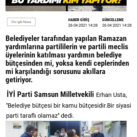
MAGAZİN
HABER GİRİŞ
GÜNCELLEME
GALERİ
26 04 2021 14:28
26 04 2021 14:28
Belediyeler tarafından yapılan Ramazan
VİDEO
yardımlarına partililerin ve partili meclis
YAZARLAR
üyelerinin katılması yardımın belediye
bütçesinden mi, yoksa kendi ceplerinden
BİZE
mi karşılandığı sorusunu akıllara
ULAŞIN
getiriyor.
Künye
İYİ Parti Samsun Milletvekili
Erhan Usta,
İletişim
''Belediye bütçesi bir kamu bütçesidir.Bir siyasi
Gizlilik
parti taraflı olamaz'' dedi.
Politikası