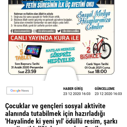
MAGAZİN
GALERİ
VİDEO
YAZARLAR
BİZE
ULAŞIN
Künye
İletişim
HABER GİRİŞ
GÜNCELLEME
23 12 2020 16:03
23 12 2020 16:03
Gizlilik
Çocuklar ve gençleri sosyal aktivite
Politikası
alanında tutabilmek için hazırladığı
'Hayalinde ki yeni yıl' ödüllü resim, şarkı