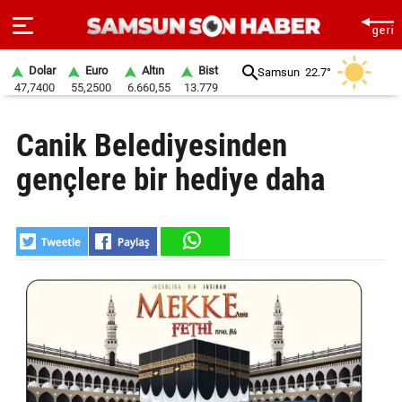
Dolar
Euro
Altın
Bist
Samsun
22.7°
47,7400
55,2500
6.660,55
13.779
ANA
Canik Belediyesinden
SAYFA
gençlere bir hediye daha
SAMSUN
HABER
SAMSUNSPOR
GÜNDEM
SİYASET
EKONOMİ
DÜNYA