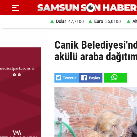
Dolar
47,7100
Euro
55,0100
Al
ANA
Canik Belediyesi'n
SAYFA
akülü araba dağıtım
SAMSUN
HABER
SAMSUNSPOR
GÜNDEM
SİYASET
EKONOMİ
DÜNYA