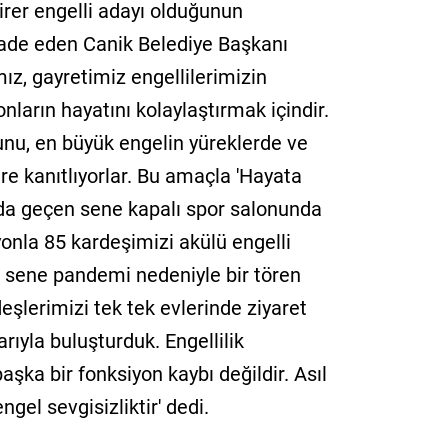
irer engelli adayı olduğunun
ifade eden Canik Belediye Başkanı
ız, gayretimiz engellilerimizin
nların hayatını kolaylaştırmak içindir.
unu, en büyük engelin yüreklerde ve
re kanıtlıyorlar. Bu amaçla 'Hayata
da geçen sene kapalı spor salonunda
onla 85 kardeşimizi akülü engelli
u sene pandemi nedeniyle bir tören
şlerimizi tek tek evlerinde ziyaret
rıyla buluşturduk. Engellilik
a bir fonksiyon kaybı değildir. Asıl
gel sevgisizliktir' dedi.