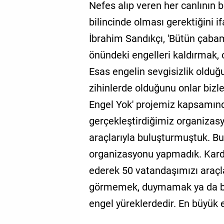
Nefes alıp veren her canlının b
bilincinde olması gerektiğini 
İbrahim Sandıkçı, 'Bütün çabam
önündeki engelleri kaldırmak, o
Esas engelin sevgisizlik olduğ
zihinlerde olduğunu onlar bizle
Engel Yok' projemiz kapsamın
gerçekleştirdiğimiz organizasy
araçlarıyla buluşturmuştuk. B
organizasyonu yapmadık. Karde
ederek 50 vatandaşımızı araçla
görmemek, duymamak ya da başk
engel yüreklerdedir. En büyük en