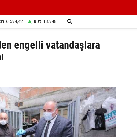
tın
6.594,42
Bist
13.948
den engelli vatandaşlara
ı