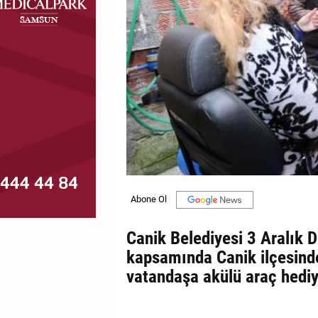
MAGAZİN
GALERİ
VİDEO
YAZARLAR
BİZE
ULAŞIN
Künye
İletişim
Canik Belediyesi 3 Aralık D
Gizlilik
kapsamında Canik ilçesind
Politikası
vatandaşa akülü araç hedi