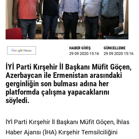
MAGAZİN
GALERİ
VİDEO
HABER GİRİŞ
GÜNCELLEME
YAZARLAR
29 09 2020 15:16
29 09 2020 15:16
BİZE
İYİ Parti Kırşehir İl Başkanı Müfit Göçen,
ULAŞIN
Azerbaycan ile Ermenistan arasındaki
gerginliğin son bulması adına her
Künye
platformda çalışma yapacaklarını
İletişim
söyledi.
Gizlilik
Politikası
İYİ Parti Kırşehir İl Başkanı Müfit Göçen, İhlas
Haber Ajansı (İHA) Kırşehir Temsilciliğini