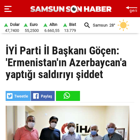
Dolar
Euro
Altın
Bist
Samsun
28°
47,7400
55,2500
6.660,55
13.779
ANA
İYİ Parti İl Başkanı Göçen:
SAYFA
'Ermenistan'ın Azerbaycan'a
SAMSUN
HABER
yaptığı saldırıyı şiddet
SAMSUNSPOR
GÜNDEM
SİYASET
EKONOMİ
DÜNYA