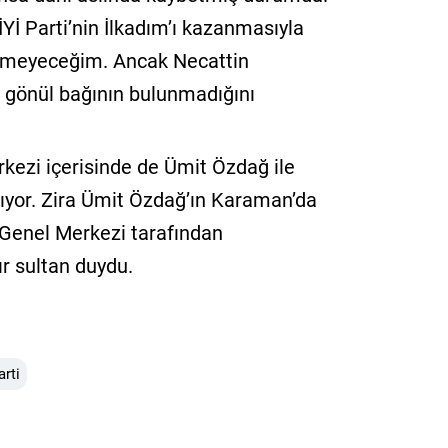
Yİ Parti’nin İlkadım’ı kazanmasıyla
girmeyeceğim. Ancak Necattin
le gönül bağının bulunmadığını
rkezi içerisinde de Ümit Özdağ ile
ıyor. Zira Ümit Özdağ’ın Karaman’da
i Genel Merkezi tarafından
ır sultan duydu.
arti