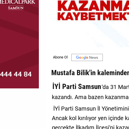
MAGAZİN
GALERİ
VİDEO
YAZARLAR
BİZE
ULAŞIN
Mustafa Bilik'in kaleminden
Künye
İYİ Parti Samsun
’da 31 Mart
İletişim
kazandı. Ama bazen kazanma
Gizlilik
İYİ Parti Samsun İl Yönetimini
Politikası
Ancak kol kırılıyor yen içinde 
gerçekte İlkadım İlçesi'ni ka