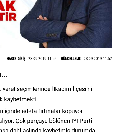
HABER GİRİŞ
23 09 2019 11:52
GÜNCELLEME
23 09 2019 11:52
...
 yerel seçimlerinde İlkadım İlçesi’ni
k kaybetmekti.
n içinde adeta fırtınalar kopuyor.
kalıyor. Çok parçaya bölünen İYİ Parti
zansa dahi aslında kaybetmiş durumda.