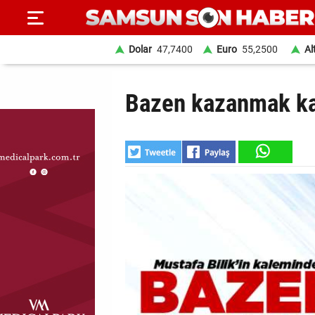
Dolar
47,7400
Euro
55,2500
Al
ANA
Bazen kazanmak k
SAYFA
SAMSUN
HABER
SAMSUNSPOR
GÜNDEM
SİYASET
EKONOMİ
DÜNYA