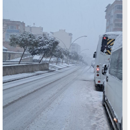
MAGAZİN
GALERİ
VİDEO
YAZARLAR
BİZE
ULAŞIN
Künye
İletişim
Gizlilik
Politikası