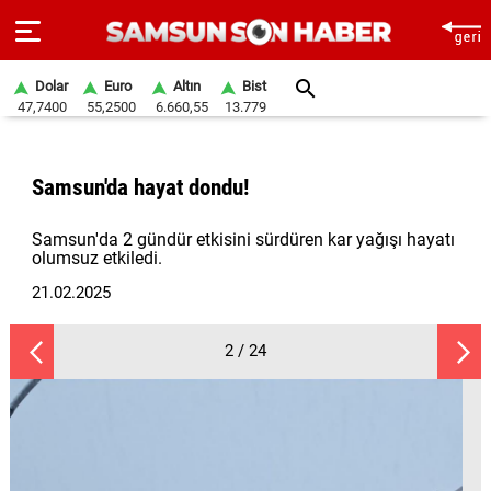
Dolar
Euro
Altın
Bist
47,7400
55,2500
6.660,55
13.779
ANA
SAYFA
Samsun'da hayat dondu!
SAMSUN
Samsun'da 2 gündür etkisini sürdüren kar yağışı hayatı
HABER
olumsuz etkiledi.
21.02.2025
SAMSUNSPOR
GÜNDEM
2 / 24
SİYASET
EKONOMİ
DÜNYA